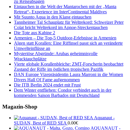
zu Reiseabsagen
Eintauchen in die Welt der Mantarochen mit der „Manta
Retreat“- Experience im InterContinental Maldives
Mit Suunto Aqua in den Klang eintauchen
Tannheimer Tal Schauplatz für Weltrekord: Schweizer Peter
Colat bricht Weltrekord im Apnoe-Streckentauchen
Die Tote aus Kabine 2
Armenien – Die Top-5 Outdoor-Erlebnisse in Armenien
Algen statt Korallen: Eine Riffinsel passt sich an veränderte
Umwelteinflüsse an
Mysteriöse Abgründe: Arubas geheimnisvolle
Wracktauchplätze
Vierte globale Korallenbleiche: ZMT-Forscherin beobachtet
Zustand der Riffe im östlichen tropischen Pazifik
DAN Europe Vizepräsidentin Laura Marroni in die Women
Divers Hall Of Fame aufgenommen
Die ITB Berlin 2024 endet mit Frust
Dem Winter entfliehen: Condor verbindet auch in der
kommenden Saison Barbados mit Deutschland
Magazin-Shop
Aquanaut -
SUDAN, Best of RED SEA
0.00
€
AQUANAUT -