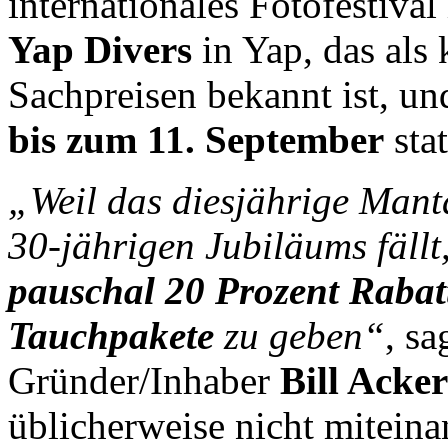
internationales Fotofestiva
Yap Divers
in Yap, das al
Sachpreisen bekannt ist, u
bis zum 11. September
stat
„Weil das diesjährige Manta
30-jährigen Jubiläums fällt
pauschal 20 Prozent Rabatt
Tauchpakete
zu geben“
, s
Gründer/Inhaber
Bill Acker
üblicherweise nicht miteina