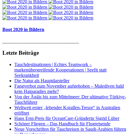
Boot 2020 in Bildern
________________________________
Letzte Beiträge
Tauchdestinationen | Echtes Teamwork –
markenübergreifende Kooperationen | Seefit statt
Seekrankheit
Die Natur als Hauptdarsteller
Fangverbot zum November aufgehoben – Malediven bald
kein Haiparadies mehr?
Von der Ägäis bis zum Mittelmeer: Der ultimative Türkiye-
Tauchführer
Weltweit erster „lebender Korallen-Tresor“ in Australien
eröffnet
Hans Erni-Preis für OceanCare-Gründerin Sigrid Lüber
Schöner Fliegen – Das Handbuch für Flugreisende
Neue Vorschriften für Tauchreisen in Saudi-Arabien führen