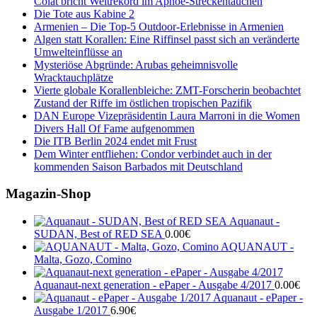
Colat bricht Weltrekord im Apnoe-Streckentauchen
Die Tote aus Kabine 2
Armenien – Die Top-5 Outdoor-Erlebnisse in Armenien
Algen statt Korallen: Eine Riffinsel passt sich an veränderte
Umwelteinflüsse an
Mysteriöse Abgründe: Arubas geheimnisvolle
Wracktauchplätze
Vierte globale Korallenbleiche: ZMT-Forscherin beobachtet
Zustand der Riffe im östlichen tropischen Pazifik
DAN Europe Vizepräsidentin Laura Marroni in die Women
Divers Hall Of Fame aufgenommen
Die ITB Berlin 2024 endet mit Frust
Dem Winter entfliehen: Condor verbindet auch in der
kommenden Saison Barbados mit Deutschland
Magazin-Shop
Aquanaut -
SUDAN, Best of RED SEA
0.00
€
AQUANAUT -
Malta, Gozo, Comino
Aquanaut-next generation - ePaper - Ausgabe 4/2017
0.00
€
Aquanaut - ePaper -
Ausgabe 1/2017
6.90
€