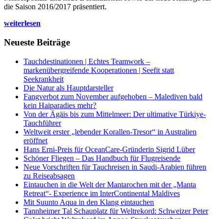
die Saison 2016/2017 präsentiert.
weiterlesen
Neueste Beiträge
Tauchdestinationen | Echtes Teamwork –
markenübergreifende Kooperationen | Seefit statt
Seekrankheit
Die Natur als Hauptdarsteller
Fangverbot zum November aufgehoben – Malediven bald
kein Haiparadies mehr?
Von der Ägäis bis zum Mittelmeer: Der ultimative Türkiye-
Tauchführer
Weltweit erster „lebender Korallen-Tresor“ in Australien
eröffnet
Hans Erni-Preis für OceanCare-Gründerin Sigrid Lüber
Schöner Fliegen – Das Handbuch für Flugreisende
Neue Vorschriften für Tauchreisen in Saudi-Arabien führen
zu Reiseabsagen
Eintauchen in die Welt der Mantarochen mit der „Manta
Retreat“- Experience im InterContinental Maldives
Mit Suunto Aqua in den Klang eintauchen
Tannheimer Tal Schauplatz für Weltrekord: Schweizer Peter