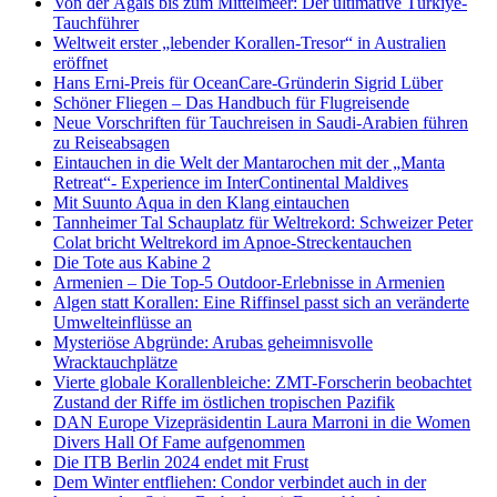
Von der Ägäis bis zum Mittelmeer: Der ultimative Türkiye-
Tauchführer
Weltweit erster „lebender Korallen-Tresor“ in Australien
eröffnet
Hans Erni-Preis für OceanCare-Gründerin Sigrid Lüber
Schöner Fliegen – Das Handbuch für Flugreisende
Neue Vorschriften für Tauchreisen in Saudi-Arabien führen
zu Reiseabsagen
Eintauchen in die Welt der Mantarochen mit der „Manta
Retreat“- Experience im InterContinental Maldives
Mit Suunto Aqua in den Klang eintauchen
Tannheimer Tal Schauplatz für Weltrekord: Schweizer Peter
Colat bricht Weltrekord im Apnoe-Streckentauchen
Die Tote aus Kabine 2
Armenien – Die Top-5 Outdoor-Erlebnisse in Armenien
Algen statt Korallen: Eine Riffinsel passt sich an veränderte
Umwelteinflüsse an
Mysteriöse Abgründe: Arubas geheimnisvolle
Wracktauchplätze
Vierte globale Korallenbleiche: ZMT-Forscherin beobachtet
Zustand der Riffe im östlichen tropischen Pazifik
DAN Europe Vizepräsidentin Laura Marroni in die Women
Divers Hall Of Fame aufgenommen
Die ITB Berlin 2024 endet mit Frust
Dem Winter entfliehen: Condor verbindet auch in der