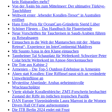
kein Haiparadies mehr?
Von der Ägäis bis zum Mittelmeer: Der ultimative Türkiye-
Tauchführer
Weltweit erster „lebender Korallen-Tresor“ in Australien
eröffnet
Hans Erni-Preis für OceanCare-Gründerin Sigrid Lüber
Schöner Fliegen – Das Handbuch für Flugreisende
Neue Vorschriften für Tauchreisen in Saudi-Arabien führen
zu Reiseabsagen
Eintauchen in die Welt der Mantarochen mit der „Manta
Retreat“- Experience im InterContinental Maldives
Mit Suunto Aqua in den Klang eintauchen
Tannheimer Tal Schauplatz für Weltrekord: Schweizer Peter
Colat bricht Weltrekord im Apnoe-Streckentauchen
Die Tote aus Kabine 2
Armenien – Die Top-5 Outdoor-Erlebnisse in Armenien
Algen statt Korallen: Eine Riffinsel passt sich an veränderte
Umwelteinflüsse an
Mysteriöse Abgründe: Arubas geheimnisvolle
Wracktauchplätze
Vierte globale Korallenbleiche: ZMT-Forscherin beobachtet
Zustand der Riffe im östlichen tropischen Pazifik
DAN Europe Vizepräsidentin Laura Marroni in die Women
Divers Hall Of Fame aufgenommen
Die ITB Berlin 2024 endet mit Frust