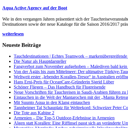
Aqua Active Agency auf der Boot
Wie in den vergangen Jahren präsentiert sich der Tauchreiseveransta
Destinationen sowie der neue Kataloge für die Saison 2016/2017 präse
weiterlesen
Neueste Beiträge
Tauchdestinationen | Echtes Teamwork – markenübergreifende K
Die Natur als Hauptdarsteller
Fangverbot zum November aufgehoben – Malediven bald kein 
Von der Ägäis bis zum Mittelmeer: Der ultimative Türkiye-Tau
Weltweit erster „lebender Korallen-Tresor“ in Australien eröffn
Hans Erni-Preis für OceanCare-Gründerin Sigrid Lüber
Schöner Fliegen – Das Handbuch für Flugreisende
Neue Vorschriften für Tauchreisen in Saudi-Arabien führen zu
Eintauchen in die Welt der Mantarochen mit der „Manta Retrea
Mit Suunto Aqua in den Klang eintauchen
Tannheimer Tal Schauplatz für Weltrekord: Schweizer Peter Co
Die Tote aus Kabine 2
Armenien – Die Top-5 Outdoor-Erlebnisse in Armenien
Algen statt Korallen: Eine Riffinsel passt sich an veränderte U