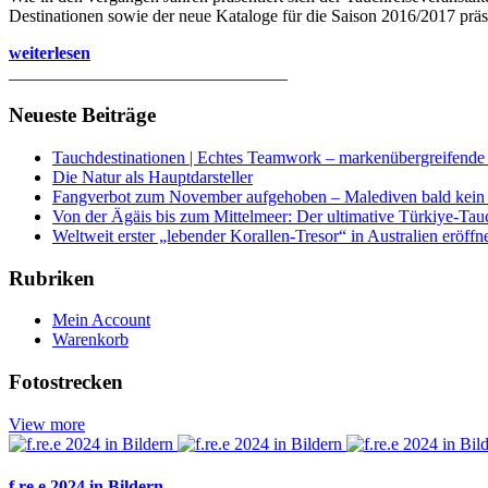
Destinationen sowie der neue Kataloge für die Saison 2016/2017 präse
weiterlesen
________________________________
Neueste Beiträge
Tauchdestinationen | Echtes Teamwork – markenübergreifende K
Die Natur als Hauptdarsteller
Fangverbot zum November aufgehoben – Malediven bald kein 
Von der Ägäis bis zum Mittelmeer: Der ultimative Türkiye-Tau
Weltweit erster „lebender Korallen-Tresor“ in Australien eröffn
Rubriken
Mein Account
Warenkorb
Fotostrecken
View more
f.re.e 2024 in Bildern