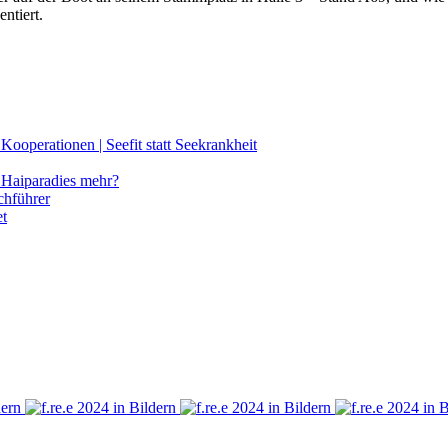
ntiert.
ooperationen | Seefit statt Seekrankheit
Haiparadies mehr?
chführer
et