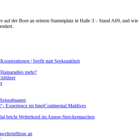
lter auf der Boot an seinem Stammplatz in Halle 3 – Stand A69, und wi
ntiert.
ooperationen | Seefit statt Seekrankheit
Haiparadies mehr?
chführer
et
 Reiseabsagen
t“- Experience im InterContinental Maldives
lat bricht Weltrekord im Apnoe-Streckentauchen
mwelteinflüsse an