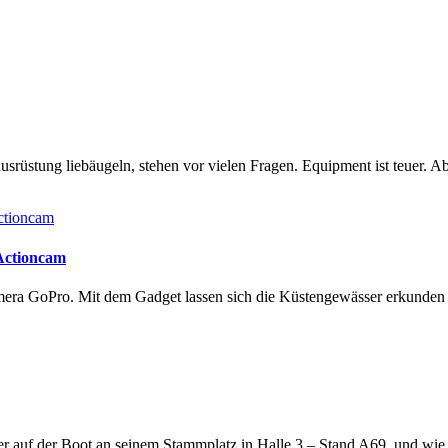
rüstung liebäugeln, stehen vor vielen Fragen. Equipment ist teuer. Ab
 Actioncam
amera GoPro. Mit dem Gadget lassen sich die Küstengewässer erkunde
lter auf der Boot an seinem Stammplatz in Halle 3 – Stand A69, und wi