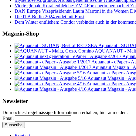
Mysteriöse Abgründe: Arubas geheimnisvolle Wracktauchplätz
Vierte globale Korallenbleiche: ZMT-Forscherin beobachtet Zust
DAN Europe Vizepräsidentin Laura Marroni in die Women Di
Die ITB Berlin 2024 endet mit Frust
Dem Winter entfliehen: Condor verbindet auch in der kommen
Magazin-Shop
Aquanaut - SUDA
AQUANAUT - Malta
Aquana
Aquanaut - ePaper - A
Aquanaut Magazin - A
Aquanaut - ePaper - Aus
Aquanaut Magazin - Aus
Aquanaut - ePaper - Aus
Aquanaut Magazin - Aus
Newsletter
Du möchtest regelmässige Informationen erhalten, hier anmelden.
Email
Kontakt