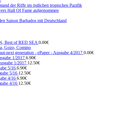
e
and der Riffe im östlichen tropischen Pazifik
vers Hall Of Fame aufgenommen
den Saison Barbados mit Deutschland
N, Best of RED SEA
0.00
€
, Gozo, Comino
ut-next generation - ePaper - Ausgabe 4/2017
0.00
€
usgabe 1/2017
6.90
€
usgabe 1/2017
12.50
€
gabe 5/16
6.90
€
gabe 5/16
12.50
€
gabe 4/16
6.90
€
gabe 4/16
12.50
€