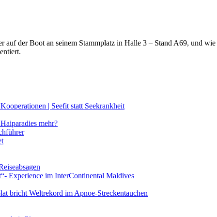
lter auf der Boot an seinem Stammplatz in Halle 3 – Stand A69, und wi
ntiert.
ooperationen | Seefit statt Seekrankheit
Haiparadies mehr?
chführer
et
 Reiseabsagen
t“- Experience im InterContinental Maldives
lat bricht Weltrekord im Apnoe-Streckentauchen