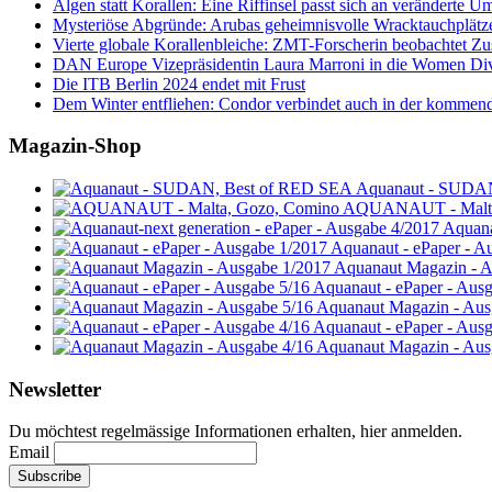
Algen statt Korallen: Eine Riffinsel passt sich an veränderte U
Mysteriöse Abgründe: Arubas geheimnisvolle Wracktauchplätz
Vierte globale Korallenbleiche: ZMT-Forscherin beobachtet Zust
DAN Europe Vizepräsidentin Laura Marroni in die Women Di
Die ITB Berlin 2024 endet mit Frust
Dem Winter entfliehen: Condor verbindet auch in der kommen
Magazin-Shop
Aquanaut - SUDA
AQUANAUT - Malta
Aquana
Aquanaut - ePaper - A
Aquanaut Magazin - A
Aquanaut - ePaper - Aus
Aquanaut Magazin - Aus
Aquanaut - ePaper - Aus
Aquanaut Magazin - Aus
Newsletter
Du möchtest regelmässige Informationen erhalten, hier anmelden.
Email