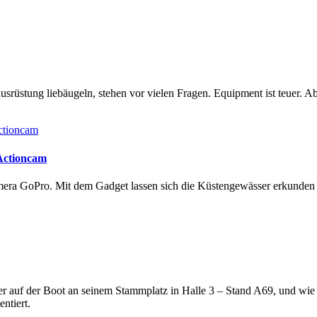
rüstung liebäugeln, stehen vor vielen Fragen. Equipment ist teuer. Ab
 Actioncam
amera GoPro. Mit dem Gadget lassen sich die Küstengewässer erkunde
lter auf der Boot an seinem Stammplatz in Halle 3 – Stand A69, und wi
ntiert.