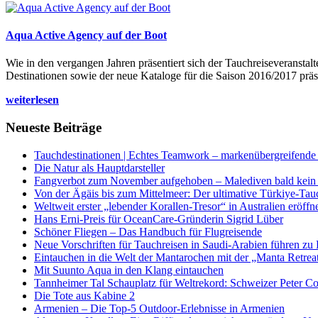
Aqua Active Agency auf der Boot
Wie in den vergangen Jahren präsentiert sich der Tauchreiseveransta
Destinationen sowie der neue Kataloge für die Saison 2016/2017 präse
weiterlesen
Neueste Beiträge
Tauchdestinationen | Echtes Teamwork – markenübergreifende K
Die Natur als Hauptdarsteller
Fangverbot zum November aufgehoben – Malediven bald kein 
Von der Ägäis bis zum Mittelmeer: Der ultimative Türkiye-Tau
Weltweit erster „lebender Korallen-Tresor“ in Australien eröffn
Hans Erni-Preis für OceanCare-Gründerin Sigrid Lüber
Schöner Fliegen – Das Handbuch für Flugreisende
Neue Vorschriften für Tauchreisen in Saudi-Arabien führen zu
Eintauchen in die Welt der Mantarochen mit der „Manta Retrea
Mit Suunto Aqua in den Klang eintauchen
Tannheimer Tal Schauplatz für Weltrekord: Schweizer Peter Co
Die Tote aus Kabine 2
Armenien – Die Top-5 Outdoor-Erlebnisse in Armenien