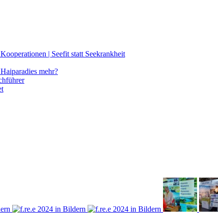
ooperationen | Seefit statt Seekrankheit
Haiparadies mehr?
chführer
et