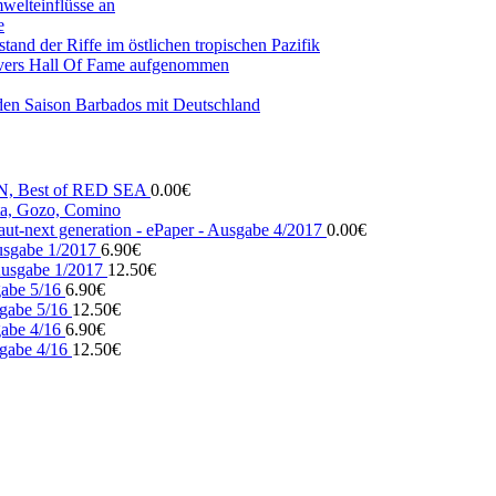
mwelteinflüsse an
e
and der Riffe im östlichen tropischen Pazifik
vers Hall Of Fame aufgenommen
den Saison Barbados mit Deutschland
N, Best of RED SEA
0.00
€
, Gozo, Comino
ut-next generation - ePaper - Ausgabe 4/2017
0.00
€
usgabe 1/2017
6.90
€
usgabe 1/2017
12.50
€
gabe 5/16
6.90
€
gabe 5/16
12.50
€
gabe 4/16
6.90
€
gabe 4/16
12.50
€