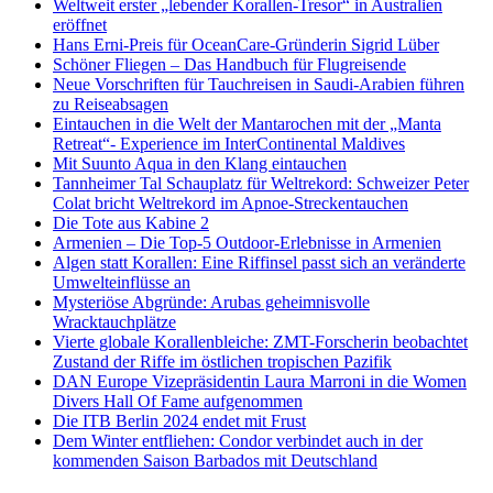
Weltweit erster „lebender Korallen-Tresor“ in Australien
eröffnet
Hans Erni-Preis für OceanCare-Gründerin Sigrid Lüber
Schöner Fliegen – Das Handbuch für Flugreisende
Neue Vorschriften für Tauchreisen in Saudi-Arabien führen
zu Reiseabsagen
Eintauchen in die Welt der Mantarochen mit der „Manta
Retreat“- Experience im InterContinental Maldives
Mit Suunto Aqua in den Klang eintauchen
Tannheimer Tal Schauplatz für Weltrekord: Schweizer Peter
Colat bricht Weltrekord im Apnoe-Streckentauchen
Die Tote aus Kabine 2
Armenien – Die Top-5 Outdoor-Erlebnisse in Armenien
Algen statt Korallen: Eine Riffinsel passt sich an veränderte
Umwelteinflüsse an
Mysteriöse Abgründe: Arubas geheimnisvolle
Wracktauchplätze
Vierte globale Korallenbleiche: ZMT-Forscherin beobachtet
Zustand der Riffe im östlichen tropischen Pazifik
DAN Europe Vizepräsidentin Laura Marroni in die Women
Divers Hall Of Fame aufgenommen
Die ITB Berlin 2024 endet mit Frust
Dem Winter entfliehen: Condor verbindet auch in der
kommenden Saison Barbados mit Deutschland