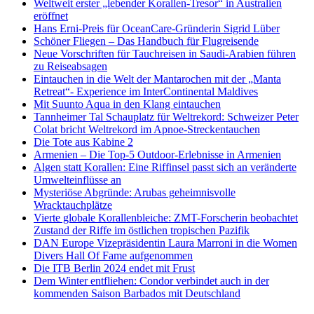
Weltweit erster „lebender Korallen-Tresor“ in Australien
eröffnet
Hans Erni-Preis für OceanCare-Gründerin Sigrid Lüber
Schöner Fliegen – Das Handbuch für Flugreisende
Neue Vorschriften für Tauchreisen in Saudi-Arabien führen
zu Reiseabsagen
Eintauchen in die Welt der Mantarochen mit der „Manta
Retreat“- Experience im InterContinental Maldives
Mit Suunto Aqua in den Klang eintauchen
Tannheimer Tal Schauplatz für Weltrekord: Schweizer Peter
Colat bricht Weltrekord im Apnoe-Streckentauchen
Die Tote aus Kabine 2
Armenien – Die Top-5 Outdoor-Erlebnisse in Armenien
Algen statt Korallen: Eine Riffinsel passt sich an veränderte
Umwelteinflüsse an
Mysteriöse Abgründe: Arubas geheimnisvolle
Wracktauchplätze
Vierte globale Korallenbleiche: ZMT-Forscherin beobachtet
Zustand der Riffe im östlichen tropischen Pazifik
DAN Europe Vizepräsidentin Laura Marroni in die Women
Divers Hall Of Fame aufgenommen
Die ITB Berlin 2024 endet mit Frust
Dem Winter entfliehen: Condor verbindet auch in der
kommenden Saison Barbados mit Deutschland