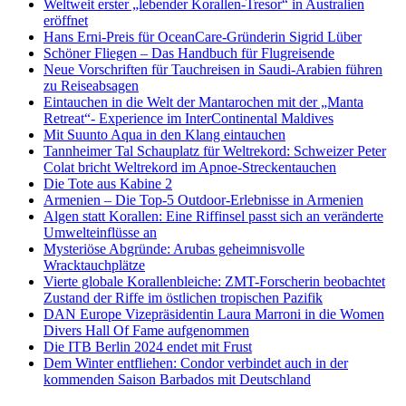
Weltweit erster „lebender Korallen-Tresor“ in Australien
eröffnet
Hans Erni-Preis für OceanCare-Gründerin Sigrid Lüber
Schöner Fliegen – Das Handbuch für Flugreisende
Neue Vorschriften für Tauchreisen in Saudi-Arabien führen
zu Reiseabsagen
Eintauchen in die Welt der Mantarochen mit der „Manta
Retreat“- Experience im InterContinental Maldives
Mit Suunto Aqua in den Klang eintauchen
Tannheimer Tal Schauplatz für Weltrekord: Schweizer Peter
Colat bricht Weltrekord im Apnoe-Streckentauchen
Die Tote aus Kabine 2
Armenien – Die Top-5 Outdoor-Erlebnisse in Armenien
Algen statt Korallen: Eine Riffinsel passt sich an veränderte
Umwelteinflüsse an
Mysteriöse Abgründe: Arubas geheimnisvolle
Wracktauchplätze
Vierte globale Korallenbleiche: ZMT-Forscherin beobachtet
Zustand der Riffe im östlichen tropischen Pazifik
DAN Europe Vizepräsidentin Laura Marroni in die Women
Divers Hall Of Fame aufgenommen
Die ITB Berlin 2024 endet mit Frust
Dem Winter entfliehen: Condor verbindet auch in der
kommenden Saison Barbados mit Deutschland