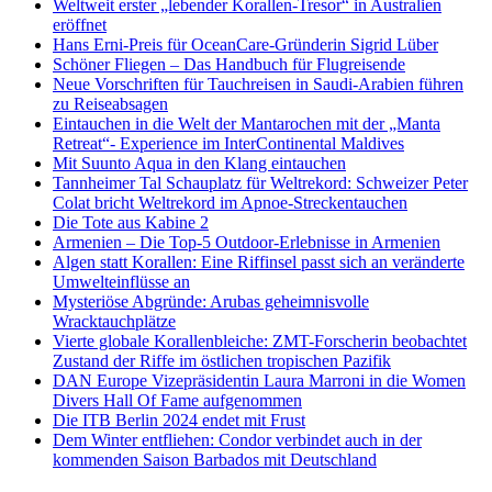
Weltweit erster „lebender Korallen-Tresor“ in Australien
eröffnet
Hans Erni-Preis für OceanCare-Gründerin Sigrid Lüber
Schöner Fliegen – Das Handbuch für Flugreisende
Neue Vorschriften für Tauchreisen in Saudi-Arabien führen
zu Reiseabsagen
Eintauchen in die Welt der Mantarochen mit der „Manta
Retreat“- Experience im InterContinental Maldives
Mit Suunto Aqua in den Klang eintauchen
Tannheimer Tal Schauplatz für Weltrekord: Schweizer Peter
Colat bricht Weltrekord im Apnoe-Streckentauchen
Die Tote aus Kabine 2
Armenien – Die Top-5 Outdoor-Erlebnisse in Armenien
Algen statt Korallen: Eine Riffinsel passt sich an veränderte
Umwelteinflüsse an
Mysteriöse Abgründe: Arubas geheimnisvolle
Wracktauchplätze
Vierte globale Korallenbleiche: ZMT-Forscherin beobachtet
Zustand der Riffe im östlichen tropischen Pazifik
DAN Europe Vizepräsidentin Laura Marroni in die Women
Divers Hall Of Fame aufgenommen
Die ITB Berlin 2024 endet mit Frust
Dem Winter entfliehen: Condor verbindet auch in der
kommenden Saison Barbados mit Deutschland