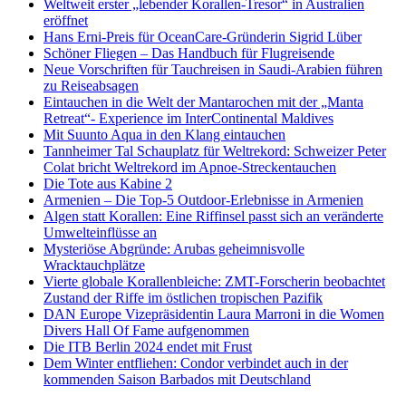
Weltweit erster „lebender Korallen-Tresor“ in Australien
eröffnet
Hans Erni-Preis für OceanCare-Gründerin Sigrid Lüber
Schöner Fliegen – Das Handbuch für Flugreisende
Neue Vorschriften für Tauchreisen in Saudi-Arabien führen
zu Reiseabsagen
Eintauchen in die Welt der Mantarochen mit der „Manta
Retreat“- Experience im InterContinental Maldives
Mit Suunto Aqua in den Klang eintauchen
Tannheimer Tal Schauplatz für Weltrekord: Schweizer Peter
Colat bricht Weltrekord im Apnoe-Streckentauchen
Die Tote aus Kabine 2
Armenien – Die Top-5 Outdoor-Erlebnisse in Armenien
Algen statt Korallen: Eine Riffinsel passt sich an veränderte
Umwelteinflüsse an
Mysteriöse Abgründe: Arubas geheimnisvolle
Wracktauchplätze
Vierte globale Korallenbleiche: ZMT-Forscherin beobachtet
Zustand der Riffe im östlichen tropischen Pazifik
DAN Europe Vizepräsidentin Laura Marroni in die Women
Divers Hall Of Fame aufgenommen
Die ITB Berlin 2024 endet mit Frust
Dem Winter entfliehen: Condor verbindet auch in der
kommenden Saison Barbados mit Deutschland