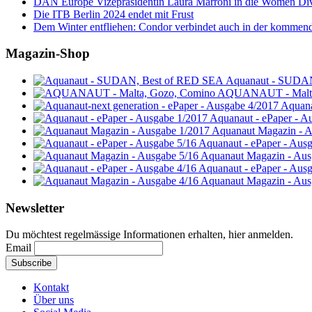
DAN Europe Vizepräsidentin Laura Marroni in die Women Di
Die ITB Berlin 2024 endet mit Frust
Dem Winter entfliehen: Condor verbindet auch in der kommen
Magazin-Shop
Aquanaut - SUDA
AQUANAUT - Malta
Aquana
Aquanaut - ePaper - A
Aquanaut Magazin - A
Aquanaut - ePaper - Aus
Aquanaut Magazin - Aus
Aquanaut - ePaper - Aus
Aquanaut Magazin - Aus
Newsletter
Du möchtest regelmässige Informationen erhalten, hier anmelden.
Email
Kontakt
Über uns