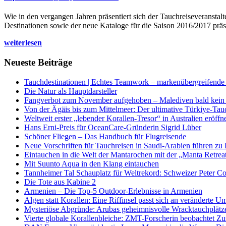
Wie in den vergangen Jahren präsentiert sich der Tauchreiseveransta
Destinationen sowie der neue Kataloge für die Saison 2016/2017 präse
weiterlesen
Neueste Beiträge
Tauchdestinationen | Echtes Teamwork – markenübergreifende K
Die Natur als Hauptdarsteller
Fangverbot zum November aufgehoben – Malediven bald kein 
Von der Ägäis bis zum Mittelmeer: Der ultimative Türkiye-Tau
Weltweit erster „lebender Korallen-Tresor“ in Australien eröffn
Hans Erni-Preis für OceanCare-Gründerin Sigrid Lüber
Schöner Fliegen – Das Handbuch für Flugreisende
Neue Vorschriften für Tauchreisen in Saudi-Arabien führen zu
Eintauchen in die Welt der Mantarochen mit der „Manta Retrea
Mit Suunto Aqua in den Klang eintauchen
Tannheimer Tal Schauplatz für Weltrekord: Schweizer Peter Co
Die Tote aus Kabine 2
Armenien – Die Top-5 Outdoor-Erlebnisse in Armenien
Algen statt Korallen: Eine Riffinsel passt sich an veränderte U
Mysteriöse Abgründe: Arubas geheimnisvolle Wracktauchplätz
Vierte globale Korallenbleiche: ZMT-Forscherin beobachtet Zust