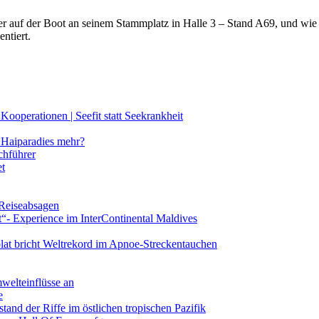
lter auf der Boot an seinem Stammplatz in Halle 3 – Stand A69, und wi
ntiert.
ooperationen | Seefit statt Seekrankheit
Haiparadies mehr?
chführer
et
 Reiseabsagen
t“- Experience im InterContinental Maldives
lat bricht Weltrekord im Apnoe-Streckentauchen
mwelteinflüsse an
e
and der Riffe im östlichen tropischen Pazifik