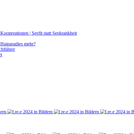
ooperationen | Seefit statt Seekrankheit
Haiparadies mehr?
chführer
et