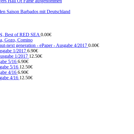
vers Hall Of Fame aufgenommen
den Saison Barbados mit Deutschland
N, Best of RED SEA
0.00
€
, Gozo, Comino
ut-next generation - ePaper - Ausgabe 4/2017
0.00
€
usgabe 1/2017
6.90
€
usgabe 1/2017
12.50
€
gabe 5/16
6.90
€
gabe 5/16
12.50
€
gabe 4/16
6.90
€
gabe 4/16
12.50
€