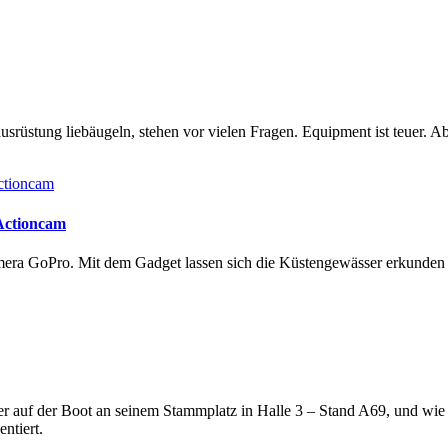
rüstung liebäugeln, stehen vor vielen Fragen. Equipment ist teuer. Ab
 Actioncam
amera GoPro. Mit dem Gadget lassen sich die Küstengewässer erkunde
lter auf der Boot an seinem Stammplatz in Halle 3 – Stand A69, und wi
ntiert.