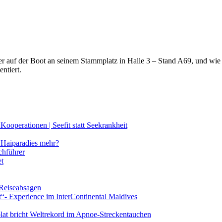
lter auf der Boot an seinem Stammplatz in Halle 3 – Stand A69, und wi
ntiert.
ooperationen | Seefit statt Seekrankheit
Haiparadies mehr?
chführer
et
 Reiseabsagen
t“- Experience im InterContinental Maldives
lat bricht Weltrekord im Apnoe-Streckentauchen