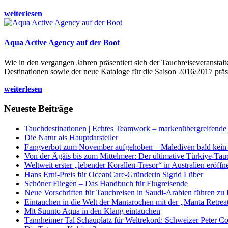
weiterlesen
Aqua Active Agency auf der Boot
Wie in den vergangen Jahren präsentiert sich der Tauchreiseveransta
Destinationen sowie der neue Kataloge für die Saison 2016/2017 präse
weiterlesen
Neueste Beiträge
Tauchdestinationen | Echtes Teamwork – markenübergreifende K
Die Natur als Hauptdarsteller
Fangverbot zum November aufgehoben – Malediven bald kein 
Von der Ägäis bis zum Mittelmeer: Der ultimative Türkiye-Tau
Weltweit erster „lebender Korallen-Tresor“ in Australien eröffn
Hans Erni-Preis für OceanCare-Gründerin Sigrid Lüber
Schöner Fliegen – Das Handbuch für Flugreisende
Neue Vorschriften für Tauchreisen in Saudi-Arabien führen zu
Eintauchen in die Welt der Mantarochen mit der „Manta Retrea
Mit Suunto Aqua in den Klang eintauchen
Tannheimer Tal Schauplatz für Weltrekord: Schweizer Peter Co