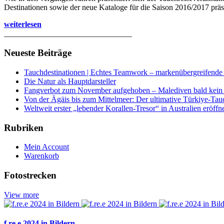
Destinationen sowie der neue Kataloge für die Saison 2016/2017 präse
weiterlesen
________________________________
Neueste Beiträge
Tauchdestinationen | Echtes Teamwork – markenübergreifende K
Die Natur als Hauptdarsteller
Fangverbot zum November aufgehoben – Malediven bald kein 
Von der Ägäis bis zum Mittelmeer: Der ultimative Türkiye-Tau
Weltweit erster „lebender Korallen-Tresor“ in Australien eröffn
Rubriken
Mein Account
Warenkorb
Fotostrecken
View more
f.re.e 2024 in Bildern