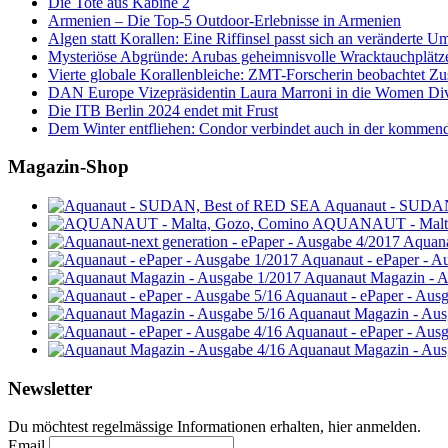
Die Tote aus Kabine 2
Armenien – Die Top-5 Outdoor-Erlebnisse in Armenien
Algen statt Korallen: Eine Riffinsel passt sich an veränderte U
Mysteriöse Abgründe: Arubas geheimnisvolle Wracktauchplätz
Vierte globale Korallenbleiche: ZMT-Forscherin beobachtet Zust
DAN Europe Vizepräsidentin Laura Marroni in die Women Di
Die ITB Berlin 2024 endet mit Frust
Dem Winter entfliehen: Condor verbindet auch in der kommen
Magazin-Shop
Aquanaut - SUDA
AQUANAUT - Malta
Aquana
Aquanaut - ePaper - A
Aquanaut Magazin - A
Aquanaut - ePaper - Aus
Aquanaut Magazin - Aus
Aquanaut - ePaper - Aus
Aquanaut Magazin - Aus
Newsletter
Du möchtest regelmässige Informationen erhalten, hier anmelden.
Email