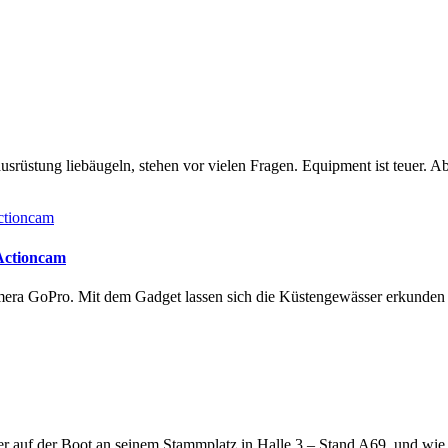
rüstung liebäugeln, stehen vor vielen Fragen. Equipment ist teuer. Ab
 Actioncam
amera GoPro. Mit dem Gadget lassen sich die Küstengewässer erkunde
lter auf der Boot an seinem Stammplatz in Halle 3 – Stand A69, und wi