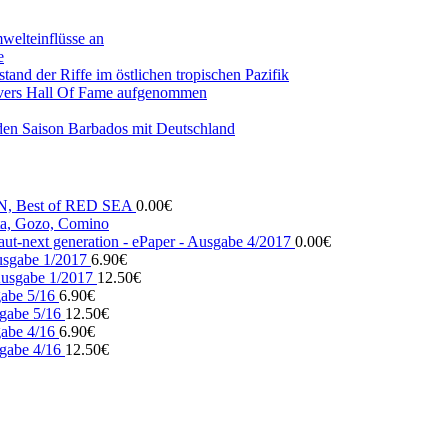
mwelteinflüsse an
e
and der Riffe im östlichen tropischen Pazifik
vers Hall Of Fame aufgenommen
den Saison Barbados mit Deutschland
N, Best of RED SEA
0.00
€
, Gozo, Comino
ut-next generation - ePaper - Ausgabe 4/2017
0.00
€
usgabe 1/2017
6.90
€
usgabe 1/2017
12.50
€
gabe 5/16
6.90
€
gabe 5/16
12.50
€
gabe 4/16
6.90
€
gabe 4/16
12.50
€