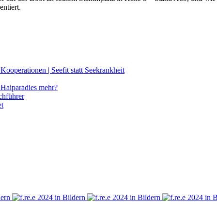
ntiert.
ooperationen | Seefit statt Seekrankheit
Haiparadies mehr?
chführer
et