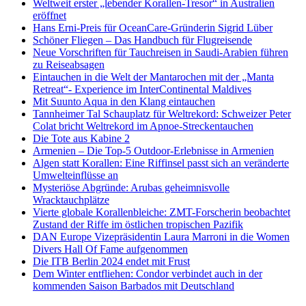
Weltweit erster „lebender Korallen-Tresor“ in Australien
eröffnet
Hans Erni-Preis für OceanCare-Gründerin Sigrid Lüber
Schöner Fliegen – Das Handbuch für Flugreisende
Neue Vorschriften für Tauchreisen in Saudi-Arabien führen
zu Reiseabsagen
Eintauchen in die Welt der Mantarochen mit der „Manta
Retreat“- Experience im InterContinental Maldives
Mit Suunto Aqua in den Klang eintauchen
Tannheimer Tal Schauplatz für Weltrekord: Schweizer Peter
Colat bricht Weltrekord im Apnoe-Streckentauchen
Die Tote aus Kabine 2
Armenien – Die Top-5 Outdoor-Erlebnisse in Armenien
Algen statt Korallen: Eine Riffinsel passt sich an veränderte
Umwelteinflüsse an
Mysteriöse Abgründe: Arubas geheimnisvolle
Wracktauchplätze
Vierte globale Korallenbleiche: ZMT-Forscherin beobachtet
Zustand der Riffe im östlichen tropischen Pazifik
DAN Europe Vizepräsidentin Laura Marroni in die Women
Divers Hall Of Fame aufgenommen
Die ITB Berlin 2024 endet mit Frust
Dem Winter entfliehen: Condor verbindet auch in der
kommenden Saison Barbados mit Deutschland