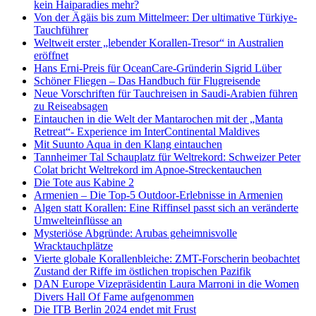
kein Haiparadies mehr?
Von der Ägäis bis zum Mittelmeer: Der ultimative Türkiye-
Tauchführer
Weltweit erster „lebender Korallen-Tresor“ in Australien
eröffnet
Hans Erni-Preis für OceanCare-Gründerin Sigrid Lüber
Schöner Fliegen – Das Handbuch für Flugreisende
Neue Vorschriften für Tauchreisen in Saudi-Arabien führen
zu Reiseabsagen
Eintauchen in die Welt der Mantarochen mit der „Manta
Retreat“- Experience im InterContinental Maldives
Mit Suunto Aqua in den Klang eintauchen
Tannheimer Tal Schauplatz für Weltrekord: Schweizer Peter
Colat bricht Weltrekord im Apnoe-Streckentauchen
Die Tote aus Kabine 2
Armenien – Die Top-5 Outdoor-Erlebnisse in Armenien
Algen statt Korallen: Eine Riffinsel passt sich an veränderte
Umwelteinflüsse an
Mysteriöse Abgründe: Arubas geheimnisvolle
Wracktauchplätze
Vierte globale Korallenbleiche: ZMT-Forscherin beobachtet
Zustand der Riffe im östlichen tropischen Pazifik
DAN Europe Vizepräsidentin Laura Marroni in die Women
Divers Hall Of Fame aufgenommen
Die ITB Berlin 2024 endet mit Frust