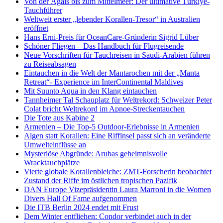
Von der Ägäis bis zum Mittelmeer: Der ultimative Türkiye-
Tauchführer
Weltweit erster „lebender Korallen-Tresor“ in Australien
eröffnet
Hans Erni-Preis für OceanCare-Gründerin Sigrid Lüber
Schöner Fliegen – Das Handbuch für Flugreisende
Neue Vorschriften für Tauchreisen in Saudi-Arabien führen
zu Reiseabsagen
Eintauchen in die Welt der Mantarochen mit der „Manta
Retreat“- Experience im InterContinental Maldives
Mit Suunto Aqua in den Klang eintauchen
Tannheimer Tal Schauplatz für Weltrekord: Schweizer Peter
Colat bricht Weltrekord im Apnoe-Streckentauchen
Die Tote aus Kabine 2
Armenien – Die Top-5 Outdoor-Erlebnisse in Armenien
Algen statt Korallen: Eine Riffinsel passt sich an veränderte
Umwelteinflüsse an
Mysteriöse Abgründe: Arubas geheimnisvolle
Wracktauchplätze
Vierte globale Korallenbleiche: ZMT-Forscherin beobachtet
Zustand der Riffe im östlichen tropischen Pazifik
DAN Europe Vizepräsidentin Laura Marroni in die Women
Divers Hall Of Fame aufgenommen
Die ITB Berlin 2024 endet mit Frust
Dem Winter entfliehen: Condor verbindet auch in der