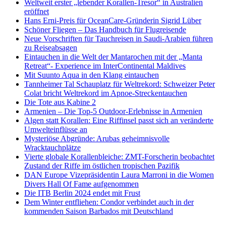
Weltweit erster „lebender Korallen-Tresor“ in Australien
eröffnet
Hans Erni-Preis für OceanCare-Gründerin Sigrid Lüber
Schöner Fliegen – Das Handbuch für Flugreisende
Neue Vorschriften für Tauchreisen in Saudi-Arabien führen
zu Reiseabsagen
Eintauchen in die Welt der Mantarochen mit der „Manta
Retreat“- Experience im InterContinental Maldives
Mit Suunto Aqua in den Klang eintauchen
Tannheimer Tal Schauplatz für Weltrekord: Schweizer Peter
Colat bricht Weltrekord im Apnoe-Streckentauchen
Die Tote aus Kabine 2
Armenien – Die Top-5 Outdoor-Erlebnisse in Armenien
Algen statt Korallen: Eine Riffinsel passt sich an veränderte
Umwelteinflüsse an
Mysteriöse Abgründe: Arubas geheimnisvolle
Wracktauchplätze
Vierte globale Korallenbleiche: ZMT-Forscherin beobachtet
Zustand der Riffe im östlichen tropischen Pazifik
DAN Europe Vizepräsidentin Laura Marroni in die Women
Divers Hall Of Fame aufgenommen
Die ITB Berlin 2024 endet mit Frust
Dem Winter entfliehen: Condor verbindet auch in der
kommenden Saison Barbados mit Deutschland