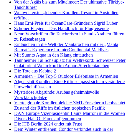
Von der Ägäis bis zum Mittelmeer: Der ultimative Türkiye-
Tauchführer
Weltweit erster „lebender Korallen-Tresor“ in Australien
eröffnet
Hans Erni-Preis für OceanCare-Gründerin Sigrid Lüber
Schöner Fliegen – Das Handbuch für Flugreisende
Neue Vorschriften für Tauchreisen in Saudi-Arabien führen
zu Reiseabsagen
Eintauchen in die Welt der Mantarochen mit der „Manta
Retreat“- Experience im InterContinental Maldives
Mit Suunto Aqua in den Klang eintauchen
Tannheimer Tal Schauplatz für Weltrekord: Schweizer Peter
Colat bricht Weltrekord im Apnoe-Streckentauchen
Die Tote aus Kabine 2
Armenien – Die Top-5 Outdoor-Erlebnisse in Armenien
Algen statt Korallen: Eine Riffinsel passt sich an veränderte
Umwelteinflüsse an
Mysteriöse Abgründe: Arubas geheimnisvolle
Wracktauchplätze
Vierte globale Korallenbleiche: ZMT-Forscherin beobachtet
Zustand der Riffe im östlichen tropischen Pazifik
DAN Europe Vizepräsidentin Laura Marroni in die Women
Divers Hall Of Fame aufgenommen
Die ITB Berlin 2024 endet mit Frust
Dem Winter entfliehen: Condor verbindet auch in der