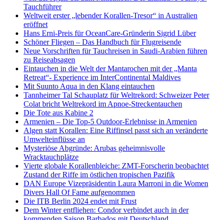
Tauchführer
Weltweit erster „lebender Korallen-Tresor“ in Australien
eröffnet
Hans Erni-Preis für OceanCare-Gründerin Sigrid Lüber
Schöner Fliegen – Das Handbuch für Flugreisende
Neue Vorschriften für Tauchreisen in Saudi-Arabien führen
zu Reiseabsagen
Eintauchen in die Welt der Mantarochen mit der „Manta
Retreat“- Experience im InterContinental Maldives
Mit Suunto Aqua in den Klang eintauchen
Tannheimer Tal Schauplatz für Weltrekord: Schweizer Peter
Colat bricht Weltrekord im Apnoe-Streckentauchen
Die Tote aus Kabine 2
Armenien – Die Top-5 Outdoor-Erlebnisse in Armenien
Algen statt Korallen: Eine Riffinsel passt sich an veränderte
Umwelteinflüsse an
Mysteriöse Abgründe: Arubas geheimnisvolle
Wracktauchplätze
Vierte globale Korallenbleiche: ZMT-Forscherin beobachtet
Zustand der Riffe im östlichen tropischen Pazifik
DAN Europe Vizepräsidentin Laura Marroni in die Women
Divers Hall Of Fame aufgenommen
Die ITB Berlin 2024 endet mit Frust
Dem Winter entfliehen: Condor verbindet auch in der
kommenden Saison Barbados mit Deutschland