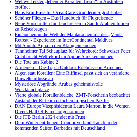
Weltweit erster „lebender Korallen-Tresor“ in Australien
eröffnet
Hans Erni-Preis für OceanCare-Gründerin Sigrid Lüber
Schöner Fliegen – Das Handbuch für Flugreisende
Neue Vorschriften für Tauchreisen in Saudi-Arabien führen
zu Reiseabsagen
Eintauchen in die Welt der Mantarochen mit der „Manta
Retreat“- Experience im InterContinental Maldives
Mit Suunto Aqua in den Klang eintauchen
Tannheimer Tal Schauplatz für Weltrekord: Schweizer Peter
Colat bricht Weltrekord im Apnoe-Streckentauchen
Die Tote aus Kabine 2
Armenien – Die Top-5 Outdoor-Erlebnisse in Armenien
Algen statt Korallen: Eine Riffinsel passt sich an veränderte
Umwelteinflüsse an
Mysteriöse Abgründe: Arubas geheimnisvolle
Wracktauchplätze
Vierte globale Korallenbleiche: ZMT-Forscherin beobachtet
Zustand der Riffe im östlichen tropischen Pazifik
DAN Europe Vizepräsidentin Laura Marroni in die Women
Divers Hall Of Fame aufgenommen
Die ITB Berlin 2024 endet mit Frust
Dem Winter entfliehen: Condor verbindet auch in der
kommenden Saison Barbados mit Deutschland