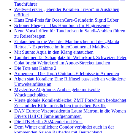
Tauchführer
Weltweit erster „lebender Korallen-Tresor“ in Australien
eröffnet
Hans Erni-Preis für OceanCare-Gründerin Sigrid Lüber
Schöner Fliegen – Das Handbuch für Flugreisende
Neue Vorschriften für Tauchreisen in Saudi-Arabien führen
zu Reiseabsagen
Eintauchen in die Welt der Mantarochen mit der „Manta
Retreat“- Experience im InterContinental Maldives
Mit Suunto Aqua in den Klang eintauchen
Tannheimer Tal Schauplatz für Weltrekord: Schweizer Peter
Colat bricht Weltrekord im Apnoe-Streckentauchen
Die Tote aus Kabine 2
Armenien – Die Top-5 Outdoor-Erlebnisse in Armenien
Algen statt Korallen: Eine Riffinsel passt sich an veränderte
Umwelteinflüsse an
Mysteriöse Abgründe: Arubas geheimnisvolle
Wracktauchplätze
Vierte globale Korallenbleiche: ZMT-Forscherin beobachtet
Zustand der Riffe im östlichen tropischen Pazifik
DAN Europe Vizepräsidentin Laura Marroni in die Women
Divers Hall Of Fame aufgenommen
Die ITB Berlin 2024 endet mit Frust
Dem Winter entfliehen: Condor verbindet auch in der
kommenden Saison Barbados mit Deutschland