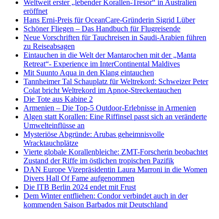
Weltweit erster „lebender Korallen-Tresor“ in Australien
eröffnet
Hans Erni-Preis für OceanCare-Gründerin Sigrid Lüber
Schöner Fliegen – Das Handbuch für Flugreisende
Neue Vorschriften für Tauchreisen in Saudi-Arabien führen
zu Reiseabsagen
Eintauchen in die Welt der Mantarochen mit der „Manta
Retreat“- Experience im InterContinental Maldives
Mit Suunto Aqua in den Klang eintauchen
Tannheimer Tal Schauplatz für Weltrekord: Schweizer Peter
Colat bricht Weltrekord im Apnoe-Streckentauchen
Die Tote aus Kabine 2
Armenien – Die Top-5 Outdoor-Erlebnisse in Armenien
Algen statt Korallen: Eine Riffinsel passt sich an veränderte
Umwelteinflüsse an
Mysteriöse Abgründe: Arubas geheimnisvolle
Wracktauchplätze
Vierte globale Korallenbleiche: ZMT-Forscherin beobachtet
Zustand der Riffe im östlichen tropischen Pazifik
DAN Europe Vizepräsidentin Laura Marroni in die Women
Divers Hall Of Fame aufgenommen
Die ITB Berlin 2024 endet mit Frust
Dem Winter entfliehen: Condor verbindet auch in der
kommenden Saison Barbados mit Deutschland