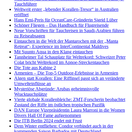
Tauchführer
Weltweit erster „lebender Korallen-Tresor“ in Australien
eröffnet
Hans Erni-Preis für OceanCare-Gründerin Sigrid Lüber
Schöner Fliegen – Das Handbuch für Flugreisende
Neue Vorschriften für Tauchreisen in Saudi-Arabien führen
zu Reiseabsagen
Eintauchen in die Welt der Mantarochen mit der „Manta
Retreat“- Experience im InterContinental Maldives
Mit Suunto Aqua in den Klang eintauchen
Tannheimer Tal Schauplatz für Weltrekord: Schweizer Peter
Colat bricht Weltrekord im Apnoe-Streckentauchen
Die Tote aus Kabine 2
Armenien – Die Top-5 Outdoor-Erlebnisse in Armenien
Algen statt Korallen: Eine Riffinsel passt sich an veränderte
Umwelteinflüsse an
Mysteriöse Abgründe: Arubas geheimnisvolle
Wracktauchplätze
Vierte globale Korallenbleiche: ZMT-Forscherin beobachtet
Zustand der Riffe im östlichen tropischen Pazifik
DAN Europe Vizepräsidentin Laura Marroni in die Women
Divers Hall Of Fame aufgenommen
Die ITB Berlin 2024 endet mit Frust
Dem Winter entfliehen: Condor verbindet auch in der
kommenden Saison Barbados mit Deutschland