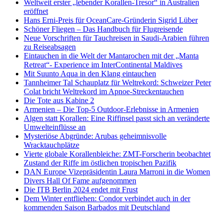
Weltweit erster „lebender Korallen-Tresor“ in Australien
eröffnet
Hans Erni-Preis für OceanCare-Gründerin Sigrid Lüber
Schöner Fliegen – Das Handbuch für Flugreisende
Neue Vorschriften für Tauchreisen in Saudi-Arabien führen
zu Reiseabsagen
Eintauchen in die Welt der Mantarochen mit der „Manta
Retreat“- Experience im InterContinental Maldives
Mit Suunto Aqua in den Klang eintauchen
Tannheimer Tal Schauplatz für Weltrekord: Schweizer Peter
Colat bricht Weltrekord im Apnoe-Streckentauchen
Die Tote aus Kabine 2
Armenien – Die Top-5 Outdoor-Erlebnisse in Armenien
Algen statt Korallen: Eine Riffinsel passt sich an veränderte
Umwelteinflüsse an
Mysteriöse Abgründe: Arubas geheimnisvolle
Wracktauchplätze
Vierte globale Korallenbleiche: ZMT-Forscherin beobachtet
Zustand der Riffe im östlichen tropischen Pazifik
DAN Europe Vizepräsidentin Laura Marroni in die Women
Divers Hall Of Fame aufgenommen
Die ITB Berlin 2024 endet mit Frust
Dem Winter entfliehen: Condor verbindet auch in der
kommenden Saison Barbados mit Deutschland