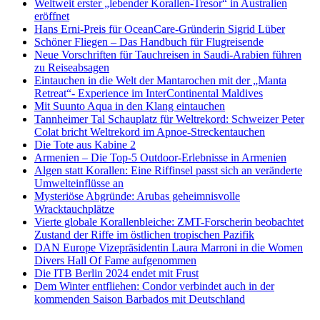
Weltweit erster „lebender Korallen-Tresor“ in Australien
eröffnet
Hans Erni-Preis für OceanCare-Gründerin Sigrid Lüber
Schöner Fliegen – Das Handbuch für Flugreisende
Neue Vorschriften für Tauchreisen in Saudi-Arabien führen
zu Reiseabsagen
Eintauchen in die Welt der Mantarochen mit der „Manta
Retreat“- Experience im InterContinental Maldives
Mit Suunto Aqua in den Klang eintauchen
Tannheimer Tal Schauplatz für Weltrekord: Schweizer Peter
Colat bricht Weltrekord im Apnoe-Streckentauchen
Die Tote aus Kabine 2
Armenien – Die Top-5 Outdoor-Erlebnisse in Armenien
Algen statt Korallen: Eine Riffinsel passt sich an veränderte
Umwelteinflüsse an
Mysteriöse Abgründe: Arubas geheimnisvolle
Wracktauchplätze
Vierte globale Korallenbleiche: ZMT-Forscherin beobachtet
Zustand der Riffe im östlichen tropischen Pazifik
DAN Europe Vizepräsidentin Laura Marroni in die Women
Divers Hall Of Fame aufgenommen
Die ITB Berlin 2024 endet mit Frust
Dem Winter entfliehen: Condor verbindet auch in der
kommenden Saison Barbados mit Deutschland