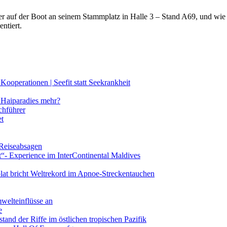
lter auf der Boot an seinem Stammplatz in Halle 3 – Stand A69, und wi
ntiert.
ooperationen | Seefit statt Seekrankheit
Haiparadies mehr?
chführer
et
 Reiseabsagen
t“- Experience im InterContinental Maldives
lat bricht Weltrekord im Apnoe-Streckentauchen
mwelteinflüsse an
e
and der Riffe im östlichen tropischen Pazifik