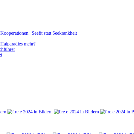
ooperationen | Seefit statt Seekrankheit
Haiparadies mehr?
chführer
et