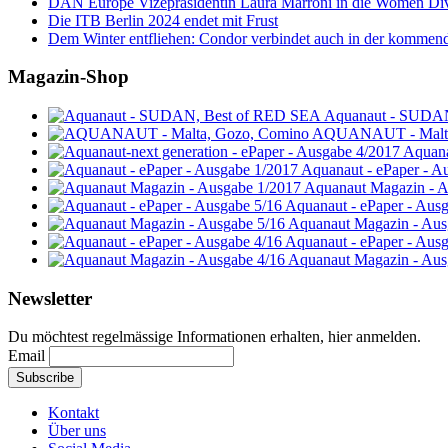
DAN Europe Vizepräsidentin Laura Marroni in die Women Di
Die ITB Berlin 2024 endet mit Frust
Dem Winter entfliehen: Condor verbindet auch in der kommen
Magazin-Shop
Aquanaut - SUDA
AQUANAUT - Malta
Aquana
Aquanaut - ePaper - A
Aquanaut Magazin - A
Aquanaut - ePaper - Aus
Aquanaut Magazin - Aus
Aquanaut - ePaper - Aus
Aquanaut Magazin - Aus
Newsletter
Du möchtest regelmässige Informationen erhalten, hier anmelden.
Email
Kontakt
Über uns