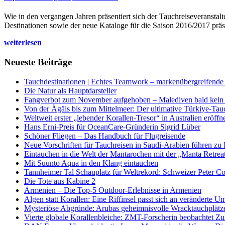
Wie in den vergangen Jahren präsentiert sich der Tauchreiseveransta
Destinationen sowie der neue Kataloge für die Saison 2016/2017 präse
weiterlesen
Neueste Beiträge
Tauchdestinationen | Echtes Teamwork – markenübergreifende K
Die Natur als Hauptdarsteller
Fangverbot zum November aufgehoben – Malediven bald kein 
Von der Ägäis bis zum Mittelmeer: Der ultimative Türkiye-Tau
Weltweit erster „lebender Korallen-Tresor“ in Australien eröffn
Hans Erni-Preis für OceanCare-Gründerin Sigrid Lüber
Schöner Fliegen – Das Handbuch für Flugreisende
Neue Vorschriften für Tauchreisen in Saudi-Arabien führen zu
Eintauchen in die Welt der Mantarochen mit der „Manta Retrea
Mit Suunto Aqua in den Klang eintauchen
Tannheimer Tal Schauplatz für Weltrekord: Schweizer Peter Co
Die Tote aus Kabine 2
Armenien – Die Top-5 Outdoor-Erlebnisse in Armenien
Algen statt Korallen: Eine Riffinsel passt sich an veränderte U
Mysteriöse Abgründe: Arubas geheimnisvolle Wracktauchplätz
Vierte globale Korallenbleiche: ZMT-Forscherin beobachtet Zust