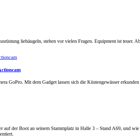
rüstung liebäugeln, stehen vor vielen Fragen. Equipment ist teuer. Ab
 Actioncam
amera GoPro. Mit dem Gadget lassen sich die Küstengewässer erkunde
lter auf der Boot an seinem Stammplatz in Halle 3 – Stand A69, und wi
ntiert.