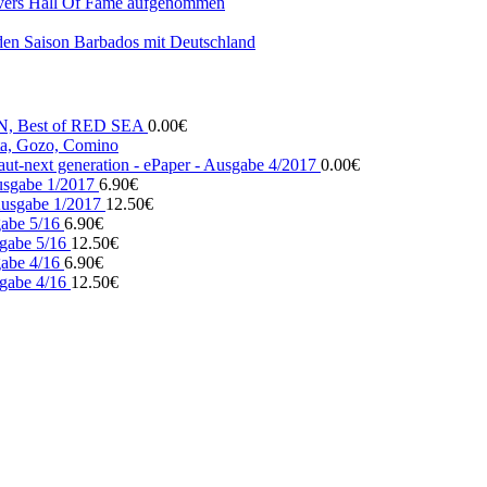
vers Hall Of Fame aufgenommen
den Saison Barbados mit Deutschland
N, Best of RED SEA
0.00
€
, Gozo, Comino
ut-next generation - ePaper - Ausgabe 4/2017
0.00
€
usgabe 1/2017
6.90
€
usgabe 1/2017
12.50
€
gabe 5/16
6.90
€
gabe 5/16
12.50
€
gabe 4/16
6.90
€
gabe 4/16
12.50
€