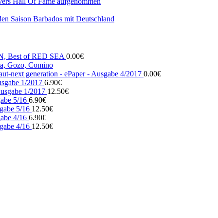
vers Hall Of Fame aufgenommen
den Saison Barbados mit Deutschland
N, Best of RED SEA
0.00
€
, Gozo, Comino
ut-next generation - ePaper - Ausgabe 4/2017
0.00
€
usgabe 1/2017
6.90
€
usgabe 1/2017
12.50
€
gabe 5/16
6.90
€
gabe 5/16
12.50
€
gabe 4/16
6.90
€
gabe 4/16
12.50
€