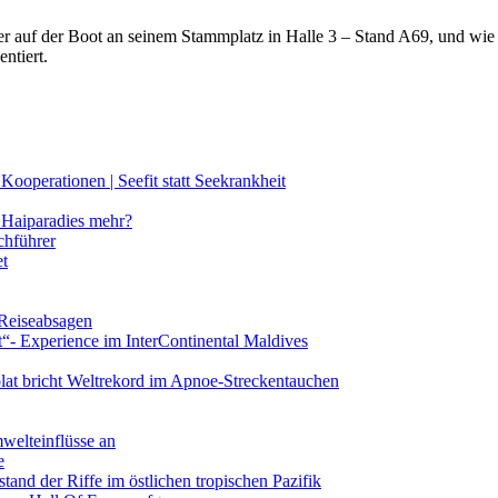
lter auf der Boot an seinem Stammplatz in Halle 3 – Stand A69, und wi
ntiert.
ooperationen | Seefit statt Seekrankheit
Haiparadies mehr?
chführer
et
 Reiseabsagen
t“- Experience im InterContinental Maldives
lat bricht Weltrekord im Apnoe-Streckentauchen
mwelteinflüsse an
e
and der Riffe im östlichen tropischen Pazifik