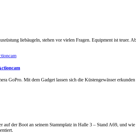
rüstung liebäugeln, stehen vor vielen Fragen. Equipment ist teuer. Ab
 Actioncam
amera GoPro. Mit dem Gadget lassen sich die Küstengewässer erkunde
lter auf der Boot an seinem Stammplatz in Halle 3 – Stand A69, und wi
ntiert.