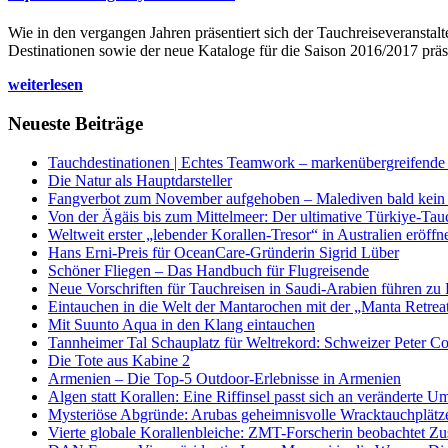
Wie in den vergangen Jahren präsentiert sich der Tauchreiseveransta
Destinationen sowie der neue Kataloge für die Saison 2016/2017 präse
weiterlesen
Neueste Beiträge
Tauchdestinationen | Echtes Teamwork – markenübergreifende K
Die Natur als Hauptdarsteller
Fangverbot zum November aufgehoben – Malediven bald kein 
Von der Ägäis bis zum Mittelmeer: Der ultimative Türkiye-Tau
Weltweit erster „lebender Korallen-Tresor“ in Australien eröffn
Hans Erni-Preis für OceanCare-Gründerin Sigrid Lüber
Schöner Fliegen – Das Handbuch für Flugreisende
Neue Vorschriften für Tauchreisen in Saudi-Arabien führen zu
Eintauchen in die Welt der Mantarochen mit der „Manta Retrea
Mit Suunto Aqua in den Klang eintauchen
Tannheimer Tal Schauplatz für Weltrekord: Schweizer Peter Co
Die Tote aus Kabine 2
Armenien – Die Top-5 Outdoor-Erlebnisse in Armenien
Algen statt Korallen: Eine Riffinsel passt sich an veränderte U
Mysteriöse Abgründe: Arubas geheimnisvolle Wracktauchplätz
Vierte globale Korallenbleiche: ZMT-Forscherin beobachtet Zust