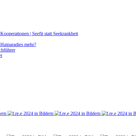
ooperationen | Seefit statt Seekrankheit
Haiparadies mehr?
chführer
et