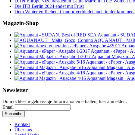
DAN Europe Vizepräsidentin Laura Marroni in die Women Di
Die ITB Berlin 2024 endet mit Frust
Dem Winter entfliehen: Condor verbindet auch in der kommen
Magazin-Shop
Aquanaut - SUDA
AQUANAUT - Malta
Aquana
Aquanaut - ePaper - A
Aquanaut Magazin - A
Aquanaut - ePaper - Aus
Aquanaut Magazin - Aus
Aquanaut - ePaper - Aus
Aquanaut Magazin - Aus
Newsletter
Du möchtest regelmässige Informationen erhalten, hier anmelden.
Email
Kontakt
Über uns