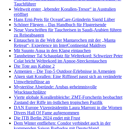
Tauchführer
Weltweit erster „lebender Korallen-Tresor“ in Australien
eröffnet
Hans Erni-Preis für OceanCare-Gründerin Sigrid Lüber
Schöner Fliegen – Das Handbuch für Flugreisende
Neue Vorschriften für Tauchreisen in Saudi-Arabien führen
zu Reiseabsagen
Eintauchen in die Welt der Mantarochen mit der „Manta
Retreat“- Experience im InterContinental Maldives
Mit Suunto Aqua in den Klang eintauchen
Tannheimer Tal Schauplatz für Weltrekord: Schweizer Peter
Colat bricht Weltrekord im Apnoe-Streckentauchen
Die Tote aus Kabine 2
Armenien – Die Top-5 Outdoor-Erlebnisse in Armenien
Algen statt Korallen: Eine Riffinsel passt sich an veränderte
Umwelteinflüsse an
Mysteriöse Abgründe: Arubas geheimnisvolle
Wracktauchplätze
Vierte globale Korallenbleiche: ZMT-Forscherin beobachtet
Zustand der Riffe im östlichen tropischen Pazifik
DAN Europe Vizepräsidentin Laura Marroni in die Women
Divers Hall Of Fame aufgenommen
Die ITB Berlin 2024 endet mit Frust
Dem Winter entfliehen: Condor verbindet auch in der
kommenden Saison Barbados mit Deutschland