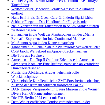
Von der Ägäis bis zum Mittelmeer: Der ultimative Türkiye-
Tauchführer
Weltweit erster „lebender Korallen-Tresor“ in Australien
eröffnet
Hans Erni-Preis für OceanCare-Gründerin Sigrid Lüber
Schöner Fliegen – Das Handbuch für Flugreisende
Neue Vorschriften für Tauchreisen in Saudi-Arabien führen
zu Reiseabsagen
Eintauchen in die Welt der Mantarochen mit der „Manta
Retreat“- Experience im InterContinental Maldives
Mit Suunto Aqua in den Klang eintauchen
Tannheimer Tal Schauplatz für Weltrekord: Schweizer Peter
Colat bricht Weltrekord im Apnoe-Streckentauchen
Die Tote aus Kabine 2
Armenien – Die Top-5 Outdoor-Erlebnisse in Armenien
Algen statt Korallen: Eine Riffinsel passt sich an veränderte
Umwelteinflüsse an
Mysteriöse Abgründe: Arubas geheimnisvolle
Wracktauchplätze
Vierte globale Korallenbleiche: ZMT-Forscherin beobachtet
Zustand der Riffe im östlichen tropischen Pazifik
DAN Europe Vizepräsidentin Laura Marroni in die Women
Divers Hall Of Fame aufgenommen
Die ITB Berlin 2024 endet mit Frust
Dem Winter entfliehen: Condor verbindet auch in der