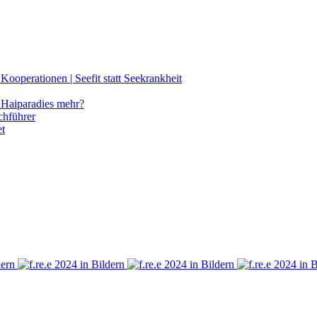
ooperationen | Seefit statt Seekrankheit
Haiparadies mehr?
chführer
et