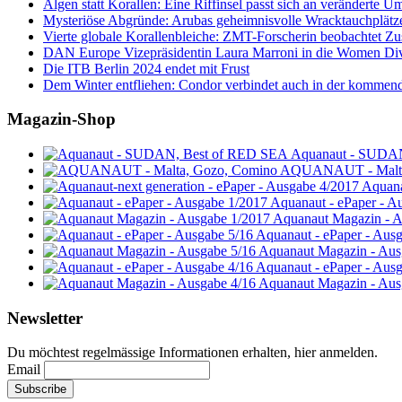
Algen statt Korallen: Eine Riffinsel passt sich an veränderte U
Mysteriöse Abgründe: Arubas geheimnisvolle Wracktauchplätz
Vierte globale Korallenbleiche: ZMT-Forscherin beobachtet Zust
DAN Europe Vizepräsidentin Laura Marroni in die Women Di
Die ITB Berlin 2024 endet mit Frust
Dem Winter entfliehen: Condor verbindet auch in der kommen
Magazin-Shop
Aquanaut - SUDA
AQUANAUT - Malta
Aquana
Aquanaut - ePaper - A
Aquanaut Magazin - A
Aquanaut - ePaper - Aus
Aquanaut Magazin - Aus
Aquanaut - ePaper - Aus
Aquanaut Magazin - Aus
Newsletter
Du möchtest regelmässige Informationen erhalten, hier anmelden.
Email