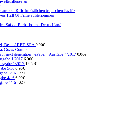
mwelteinflüsse an
e
and der Riffe im östlichen tropischen Pazifik
vers Hall Of Fame aufgenommen
den Saison Barbados mit Deutschland
N, Best of RED SEA
0.00
€
, Gozo, Comino
ut-next generation - ePaper - Ausgabe 4/2017
0.00
€
usgabe 1/2017
6.90
€
usgabe 1/2017
12.50
€
gabe 5/16
6.90
€
gabe 5/16
12.50
€
gabe 4/16
6.90
€
gabe 4/16
12.50
€