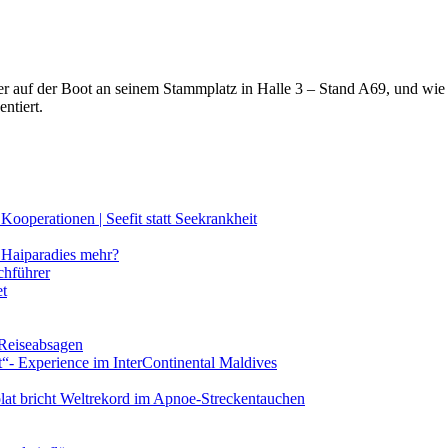
lter auf der Boot an seinem Stammplatz in Halle 3 – Stand A69, und wi
ntiert.
ooperationen | Seefit statt Seekrankheit
Haiparadies mehr?
chführer
et
 Reiseabsagen
t“- Experience im InterContinental Maldives
lat bricht Weltrekord im Apnoe-Streckentauchen