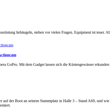
rüstung liebäugeln, stehen vor vielen Fragen. Equipment ist teuer. Ab
 Actioncam
amera GoPro. Mit dem Gadget lassen sich die Küstengewässer erkunde
lter auf der Boot an seinem Stammplatz in Halle 3 – Stand A69, und wi
ntiert.