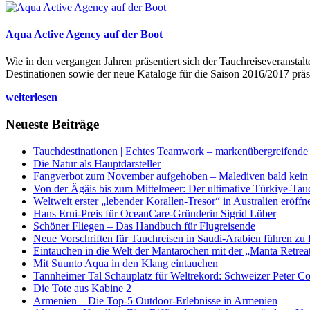
Aqua Active Agency auf der Boot
Wie in den vergangen Jahren präsentiert sich der Tauchreiseveransta
Destinationen sowie der neue Kataloge für die Saison 2016/2017 präse
weiterlesen
Neueste Beiträge
Tauchdestinationen | Echtes Teamwork – markenübergreifende K
Die Natur als Hauptdarsteller
Fangverbot zum November aufgehoben – Malediven bald kein 
Von der Ägäis bis zum Mittelmeer: Der ultimative Türkiye-Tau
Weltweit erster „lebender Korallen-Tresor“ in Australien eröffn
Hans Erni-Preis für OceanCare-Gründerin Sigrid Lüber
Schöner Fliegen – Das Handbuch für Flugreisende
Neue Vorschriften für Tauchreisen in Saudi-Arabien führen zu
Eintauchen in die Welt der Mantarochen mit der „Manta Retrea
Mit Suunto Aqua in den Klang eintauchen
Tannheimer Tal Schauplatz für Weltrekord: Schweizer Peter Co
Die Tote aus Kabine 2
Armenien – Die Top-5 Outdoor-Erlebnisse in Armenien