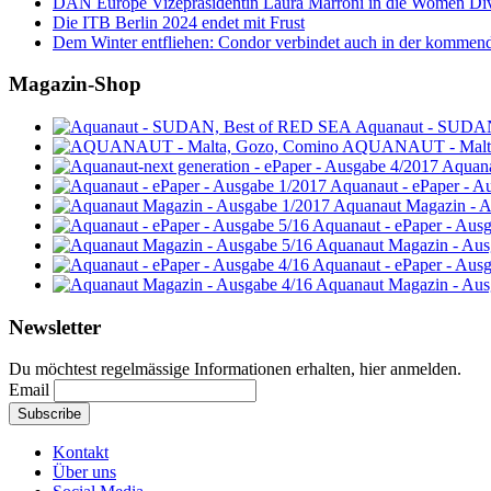
DAN Europe Vizepräsidentin Laura Marroni in die Women Di
Die ITB Berlin 2024 endet mit Frust
Dem Winter entfliehen: Condor verbindet auch in der kommen
Magazin-Shop
Aquanaut - SUDA
AQUANAUT - Malta
Aquana
Aquanaut - ePaper - A
Aquanaut Magazin - A
Aquanaut - ePaper - Aus
Aquanaut Magazin - Aus
Aquanaut - ePaper - Aus
Aquanaut Magazin - Aus
Newsletter
Du möchtest regelmässige Informationen erhalten, hier anmelden.
Email
Kontakt
Über uns