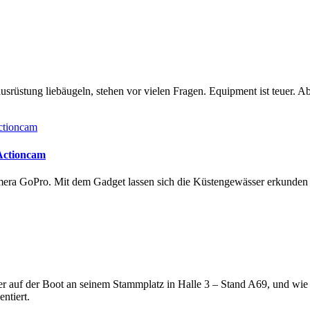
rüstung liebäugeln, stehen vor vielen Fragen. Equipment ist teuer. Ab
 Actioncam
amera GoPro. Mit dem Gadget lassen sich die Küstengewässer erkunde
lter auf der Boot an seinem Stammplatz in Halle 3 – Stand A69, und wi
ntiert.