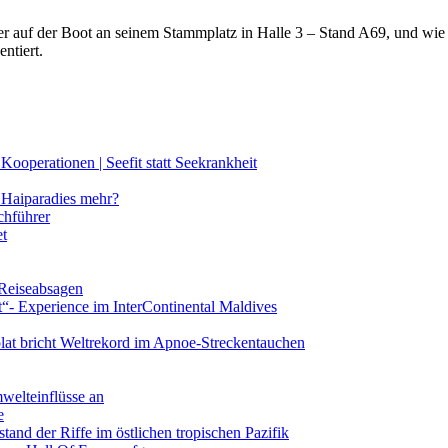
lter auf der Boot an seinem Stammplatz in Halle 3 – Stand A69, und wi
ntiert.
ooperationen | Seefit statt Seekrankheit
Haiparadies mehr?
chführer
et
 Reiseabsagen
t“- Experience im InterContinental Maldives
lat bricht Weltrekord im Apnoe-Streckentauchen
mwelteinflüsse an
e
and der Riffe im östlichen tropischen Pazifik