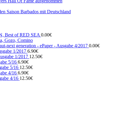
vers Hall Of Fame aufgenommen
den Saison Barbados mit Deutschland
N, Best of RED SEA
0.00
€
, Gozo, Comino
ut-next generation - ePaper - Ausgabe 4/2017
0.00
€
usgabe 1/2017
6.90
€
usgabe 1/2017
12.50
€
gabe 5/16
6.90
€
gabe 5/16
12.50
€
gabe 4/16
6.90
€
gabe 4/16
12.50
€