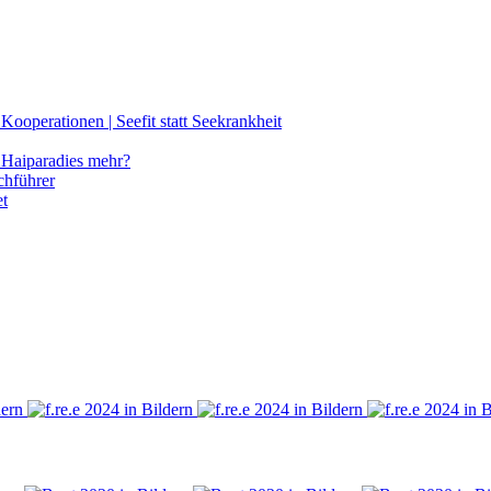
ooperationen | Seefit statt Seekrankheit
Haiparadies mehr?
chführer
et