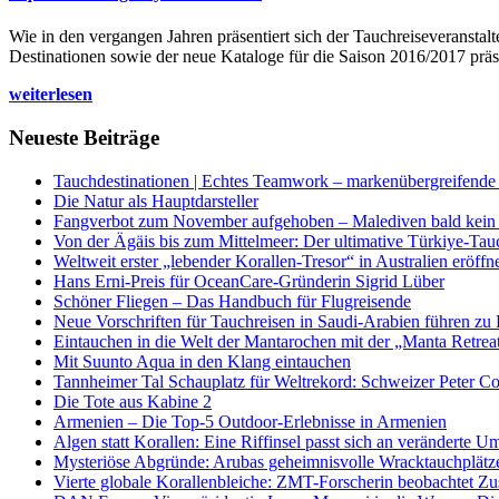
Wie in den vergangen Jahren präsentiert sich der Tauchreiseveransta
Destinationen sowie der neue Kataloge für die Saison 2016/2017 präse
weiterlesen
Neueste Beiträge
Tauchdestinationen | Echtes Teamwork – markenübergreifende K
Die Natur als Hauptdarsteller
Fangverbot zum November aufgehoben – Malediven bald kein 
Von der Ägäis bis zum Mittelmeer: Der ultimative Türkiye-Tau
Weltweit erster „lebender Korallen-Tresor“ in Australien eröffn
Hans Erni-Preis für OceanCare-Gründerin Sigrid Lüber
Schöner Fliegen – Das Handbuch für Flugreisende
Neue Vorschriften für Tauchreisen in Saudi-Arabien führen zu
Eintauchen in die Welt der Mantarochen mit der „Manta Retrea
Mit Suunto Aqua in den Klang eintauchen
Tannheimer Tal Schauplatz für Weltrekord: Schweizer Peter Co
Die Tote aus Kabine 2
Armenien – Die Top-5 Outdoor-Erlebnisse in Armenien
Algen statt Korallen: Eine Riffinsel passt sich an veränderte U
Mysteriöse Abgründe: Arubas geheimnisvolle Wracktauchplätz
Vierte globale Korallenbleiche: ZMT-Forscherin beobachtet Zust