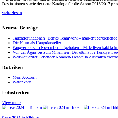
Destinationen sowie der neue Kataloge für die Saison 2016/2017 präse
weiterlesen
________________________________
Neueste Beiträge
Tauchdestinationen | Echtes Teamwork – markenübergreifende K
Die Natur als Hauptdarsteller
Fangverbot zum November aufgehoben – Malediven bald kein 
Von der Ägäis bis zum Mittelmeer: Der ultimative Türkiye-Tau
Weltweit erster „lebender Korallen-Tresor“ in Australien eröffn
Rubriken
Mein Account
Warenkorb
Fotostrecken
View more
f.re.e 2024 in Bildern