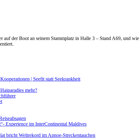
lter auf der Boot an seinem Stammplatz in Halle 3 – Stand A69, und wi
ntiert.
ooperationen | Seefit statt Seekrankheit
Haiparadies mehr?
chführer
et
 Reiseabsagen
t“- Experience im InterContinental Maldives
lat bricht Weltrekord im Apnoe-Streckentauchen