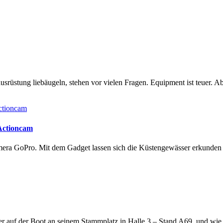
rüstung liebäugeln, stehen vor vielen Fragen. Equipment ist teuer. Ab
 Actioncam
amera GoPro. Mit dem Gadget lassen sich die Küstengewässer erkunde
lter auf der Boot an seinem Stammplatz in Halle 3 – Stand A69, und wi