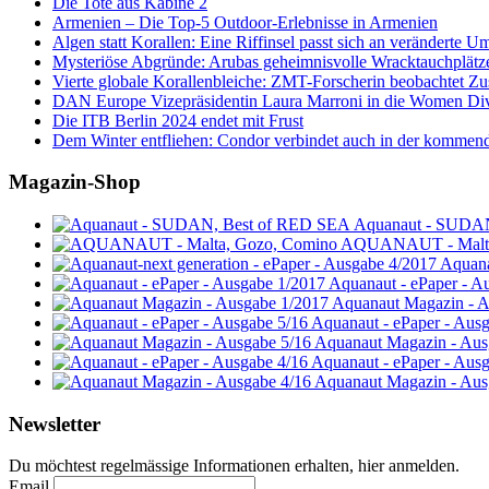
Die Tote aus Kabine 2
Armenien – Die Top-5 Outdoor-Erlebnisse in Armenien
Algen statt Korallen: Eine Riffinsel passt sich an veränderte U
Mysteriöse Abgründe: Arubas geheimnisvolle Wracktauchplätz
Vierte globale Korallenbleiche: ZMT-Forscherin beobachtet Zust
DAN Europe Vizepräsidentin Laura Marroni in die Women Di
Die ITB Berlin 2024 endet mit Frust
Dem Winter entfliehen: Condor verbindet auch in der kommen
Magazin-Shop
Aquanaut - SUDA
AQUANAUT - Malta
Aquana
Aquanaut - ePaper - A
Aquanaut Magazin - A
Aquanaut - ePaper - Aus
Aquanaut Magazin - Aus
Aquanaut - ePaper - Aus
Aquanaut Magazin - Aus
Newsletter
Du möchtest regelmässige Informationen erhalten, hier anmelden.
Email