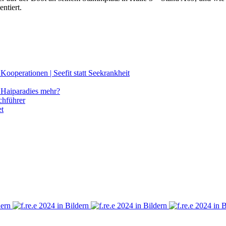
ntiert.
ooperationen | Seefit statt Seekrankheit
Haiparadies mehr?
chführer
et