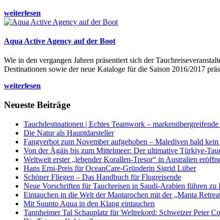
weiterlesen
Aqua Active Agency auf der Boot
Wie in den vergangen Jahren präsentiert sich der Tauchreiseveransta
Destinationen sowie der neue Kataloge für die Saison 2016/2017 präse
weiterlesen
Neueste Beiträge
Tauchdestinationen | Echtes Teamwork – markenübergreifende K
Die Natur als Hauptdarsteller
Fangverbot zum November aufgehoben – Malediven bald kein 
Von der Ägäis bis zum Mittelmeer: Der ultimative Türkiye-Tau
Weltweit erster „lebender Korallen-Tresor“ in Australien eröffn
Hans Erni-Preis für OceanCare-Gründerin Sigrid Lüber
Schöner Fliegen – Das Handbuch für Flugreisende
Neue Vorschriften für Tauchreisen in Saudi-Arabien führen zu
Eintauchen in die Welt der Mantarochen mit der „Manta Retrea
Mit Suunto Aqua in den Klang eintauchen
Tannheimer Tal Schauplatz für Weltrekord: Schweizer Peter Co