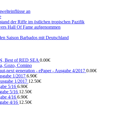
mwelteinflüsse an
e
and der Riffe im östlichen tropischen Pazifik
vers Hall Of Fame aufgenommen
den Saison Barbados mit Deutschland
N, Best of RED SEA
0.00
€
, Gozo, Comino
ut-next generation - ePaper - Ausgabe 4/2017
0.00
€
usgabe 1/2017
6.90
€
usgabe 1/2017
12.50
€
gabe 5/16
6.90
€
gabe 5/16
12.50
€
gabe 4/16
6.90
€
gabe 4/16
12.50
€