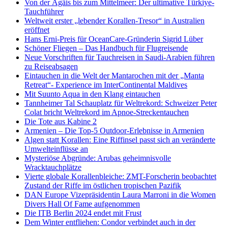
Von der Ägäis bis zum Mittelmeer: Der ultimative Türkiye-
Tauchführer
Weltweit erster „lebender Korallen-Tresor“ in Australien
eröffnet
Hans Erni-Preis für OceanCare-Gründerin Sigrid Lüber
Schöner Fliegen – Das Handbuch für Flugreisende
Neue Vorschriften für Tauchreisen in Saudi-Arabien führen
zu Reiseabsagen
Eintauchen in die Welt der Mantarochen mit der „Manta
Retreat“- Experience im InterContinental Maldives
Mit Suunto Aqua in den Klang eintauchen
Tannheimer Tal Schauplatz für Weltrekord: Schweizer Peter
Colat bricht Weltrekord im Apnoe-Streckentauchen
Die Tote aus Kabine 2
Armenien – Die Top-5 Outdoor-Erlebnisse in Armenien
Algen statt Korallen: Eine Riffinsel passt sich an veränderte
Umwelteinflüsse an
Mysteriöse Abgründe: Arubas geheimnisvolle
Wracktauchplätze
Vierte globale Korallenbleiche: ZMT-Forscherin beobachtet
Zustand der Riffe im östlichen tropischen Pazifik
DAN Europe Vizepräsidentin Laura Marroni in die Women
Divers Hall Of Fame aufgenommen
Die ITB Berlin 2024 endet mit Frust
Dem Winter entfliehen: Condor verbindet auch in der