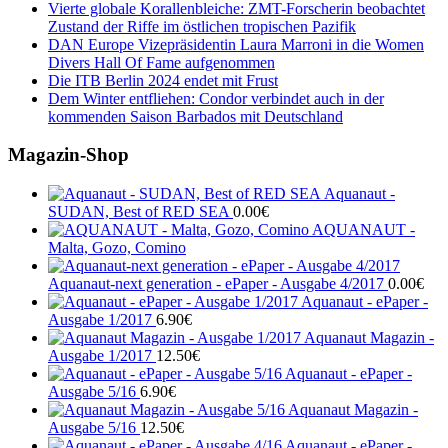
Vierte globale Korallenbleiche: ZMT-Forscherin beobachtet
Zustand der Riffe im östlichen tropischen Pazifik
DAN Europe Vizepräsidentin Laura Marroni in die Women
Divers Hall Of Fame aufgenommen
Die ITB Berlin 2024 endet mit Frust
Dem Winter entfliehen: Condor verbindet auch in der
kommenden Saison Barbados mit Deutschland
Magazin-Shop
Aquanaut -
SUDAN, Best of RED SEA
0.00
€
AQUANAUT -
Malta, Gozo, Comino
Aquanaut-next generation - ePaper - Ausgabe 4/2017
0.00
€
Aquanaut - ePaper -
Ausgabe 1/2017
6.90
€
Aquanaut Magazin -
Ausgabe 1/2017
12.50
€
Aquanaut - ePaper -
Ausgabe 5/16
6.90
€
Aquanaut Magazin -
Ausgabe 5/16
12.50
€
Aquanaut - ePaper -