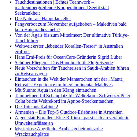
Tauchdestinationen | Echtes Teamwork –
markenübergreifende Kooperationen | Seefit statt
Seekrankheit
Die Natur als Hauptdarsteller
Fangverbot zum November aufgehoben – Malediven bald
kein Haiparadies mehr?
Von der Ägäis bis zum Mittelmeer: Der ultimative Türkiye-
Tauchführer
Weltweit erster „lebender Korallen-Tresor“ in Australien
eröffnet
Hans Erni-Preis für OceanCare-Gründerin Sigrid Lüber
Schöner Fliegen – Das Handbuch für Flugreisende
Neue Vorschriften für Tauchreisen in Saudi-Arabien führen
zu Reiseabsagen
Eintauchen in die Welt der Mantarochen mit der „Manta
Retreat“- Experience im InterContinental Maldives
Mit Suunto Aqua in den Klang eintauchen
Tannheimer Tal Schauplatz für Weltrekord: Schweizer Peter
Colat bricht Weltrekord im Apnoe-Streckentauchen
Die Tote aus Kabine 2
Armenien – Die Top-5 Outdoor-Erlebnisse in Armenien
Algen statt Korallen: Eine Riffinsel passt sich an veränderte
Umwelteinflüsse an
Mysteriöse Abgründe: Arubas geheimnisvolle
Wracktauchplätze