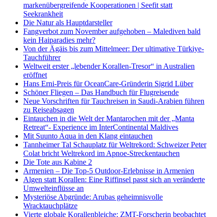
markenübergreifende Kooperationen | Seefit statt
Seekrankheit
Die Natur als Hauptdarsteller
Fangverbot zum November aufgehoben – Malediven bald
kein Haiparadies mehr?
Von der Ägäis bis zum Mittelmeer: Der ultimative Türkiye-
Tauchführer
Weltweit erster „lebender Korallen-Tresor“ in Australien
eröffnet
Hans Erni-Preis für OceanCare-Gründerin Sigrid Lüber
Schöner Fliegen – Das Handbuch für Flugreisende
Neue Vorschriften für Tauchreisen in Saudi-Arabien führen
zu Reiseabsagen
Eintauchen in die Welt der Mantarochen mit der „Manta
Retreat“- Experience im InterContinental Maldives
Mit Suunto Aqua in den Klang eintauchen
Tannheimer Tal Schauplatz für Weltrekord: Schweizer Peter
Colat bricht Weltrekord im Apnoe-Streckentauchen
Die Tote aus Kabine 2
Armenien – Die Top-5 Outdoor-Erlebnisse in Armenien
Algen statt Korallen: Eine Riffinsel passt sich an veränderte
Umwelteinflüsse an
Mysteriöse Abgründe: Arubas geheimnisvolle
Wracktauchplätze
Vierte globale Korallenbleiche: ZMT-Forscherin beobachtet