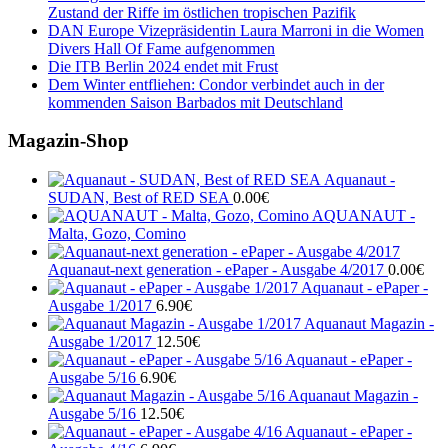
Zustand der Riffe im östlichen tropischen Pazifik
DAN Europe Vizepräsidentin Laura Marroni in die Women
Divers Hall Of Fame aufgenommen
Die ITB Berlin 2024 endet mit Frust
Dem Winter entfliehen: Condor verbindet auch in der
kommenden Saison Barbados mit Deutschland
Magazin-Shop
Aquanaut -
SUDAN, Best of RED SEA
0.00
€
AQUANAUT -
Malta, Gozo, Comino
Aquanaut-next generation - ePaper - Ausgabe 4/2017
0.00
€
Aquanaut - ePaper -
Ausgabe 1/2017
6.90
€
Aquanaut Magazin -
Ausgabe 1/2017
12.50
€
Aquanaut - ePaper -
Ausgabe 5/16
6.90
€
Aquanaut Magazin -
Ausgabe 5/16
12.50
€
Aquanaut - ePaper -