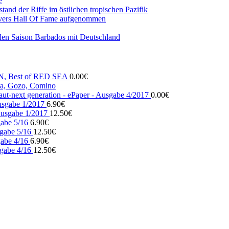
e
and der Riffe im östlichen tropischen Pazifik
vers Hall Of Fame aufgenommen
den Saison Barbados mit Deutschland
N, Best of RED SEA
0.00
€
, Gozo, Comino
ut-next generation - ePaper - Ausgabe 4/2017
0.00
€
usgabe 1/2017
6.90
€
usgabe 1/2017
12.50
€
gabe 5/16
6.90
€
gabe 5/16
12.50
€
gabe 4/16
6.90
€
gabe 4/16
12.50
€