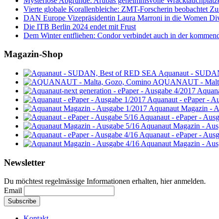
Mysteriöse Abgründe: Arubas geheimnisvolle Wracktauchplätz
Vierte globale Korallenbleiche: ZMT-Forscherin beobachtet Zust
DAN Europe Vizepräsidentin Laura Marroni in die Women Di
Die ITB Berlin 2024 endet mit Frust
Dem Winter entfliehen: Condor verbindet auch in der kommen
Magazin-Shop
Aquanaut - SUDA
AQUANAUT - Malta
Aquana
Aquanaut - ePaper - A
Aquanaut Magazin - A
Aquanaut - ePaper - Aus
Aquanaut Magazin - Aus
Aquanaut - ePaper - Aus
Aquanaut Magazin - Aus
Newsletter
Du möchtest regelmässige Informationen erhalten, hier anmelden.
Email
Kontakt