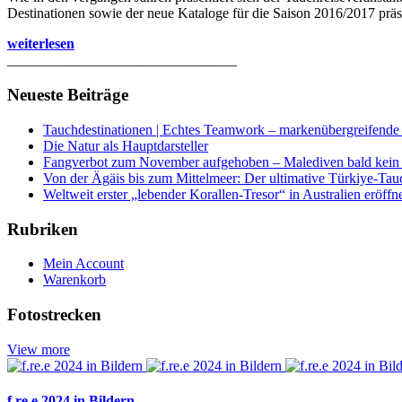
Destinationen sowie der neue Kataloge für die Saison 2016/2017 präse
weiterlesen
________________________________
Neueste Beiträge
Tauchdestinationen | Echtes Teamwork – markenübergreifende K
Die Natur als Hauptdarsteller
Fangverbot zum November aufgehoben – Malediven bald kein 
Von der Ägäis bis zum Mittelmeer: Der ultimative Türkiye-Tau
Weltweit erster „lebender Korallen-Tresor“ in Australien eröffn
Rubriken
Mein Account
Warenkorb
Fotostrecken
View more
f.re.e 2024 in Bildern