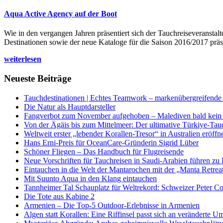
Aqua Active Agency auf der Boot
Wie in den vergangen Jahren präsentiert sich der Tauchreiseveransta
Destinationen sowie der neue Kataloge für die Saison 2016/2017 präse
weiterlesen
Neueste Beiträge
Tauchdestinationen | Echtes Teamwork – markenübergreifende K
Die Natur als Hauptdarsteller
Fangverbot zum November aufgehoben – Malediven bald kein 
Von der Ägäis bis zum Mittelmeer: Der ultimative Türkiye-Tau
Weltweit erster „lebender Korallen-Tresor“ in Australien eröffn
Hans Erni-Preis für OceanCare-Gründerin Sigrid Lüber
Schöner Fliegen – Das Handbuch für Flugreisende
Neue Vorschriften für Tauchreisen in Saudi-Arabien führen zu
Eintauchen in die Welt der Mantarochen mit der „Manta Retrea
Mit Suunto Aqua in den Klang eintauchen
Tannheimer Tal Schauplatz für Weltrekord: Schweizer Peter Co
Die Tote aus Kabine 2
Armenien – Die Top-5 Outdoor-Erlebnisse in Armenien
Algen statt Korallen: Eine Riffinsel passt sich an veränderte U