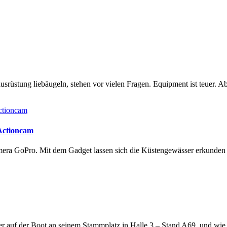
rüstung liebäugeln, stehen vor vielen Fragen. Equipment ist teuer. Ab
 Actioncam
amera GoPro. Mit dem Gadget lassen sich die Küstengewässer erkunde
lter auf der Boot an seinem Stammplatz in Halle 3 – Stand A69, und wi