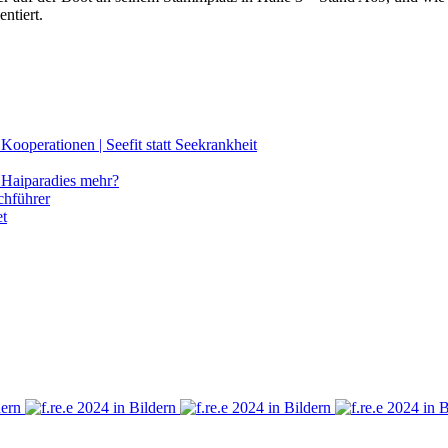
ntiert.
ooperationen | Seefit statt Seekrankheit
Haiparadies mehr?
chführer
et