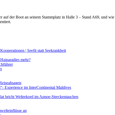
lter auf der Boot an seinem Stammplatz in Halle 3 – Stand A69, und wi
ntiert.
ooperationen | Seefit statt Seekrankheit
Haiparadies mehr?
chführer
et
 Reiseabsagen
t“- Experience im InterContinental Maldives
lat bricht Weltrekord im Apnoe-Streckentauchen
mwelteinflüsse an