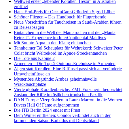
Weltweit erster „lebender Korallen-Tresor“ in Australien
eröffnet
Hans Erni-Preis für OceanCare-Gründerin Sigrid Lüber
Schöner Fliegen – Das Handbuch für Flugreisende
Neue Vorschriften für Tauchreisen in Saudi-Arabien führen
zu Reiseabsagen
Eintauchen in die Welt der Mantarochen mit der „Manta
Retreat“- Experience im InterContinental Maldives
Mit Suunto Aqua in den Klang eintauchen
Tannheimer Tal Schauplatz für Weltrekord: Schweizer Peter
Colat bricht Weltrekord im Apnoe-Streckentauchen
Die Tote aus Kabine 2
Armenien – Die Top-5 Outdoor-Erlebnisse in Armenien
Algen statt Korallen: Eine Riffinsel passt sich an veränderte
Umwelteinflüsse an
Mysteriöse Abgründe: Arubas geheimnisvolle
Wracktauchplätze
Vierte globale Korallenbleiche: ZMT-Forscherin beobachtet
Zustand der Riffe im östlichen tropischen Pazifik
DAN Europe Vizepräsidentin Laura Marroni in die Women
Divers Hall Of Fame aufgenommen
Die ITB Berlin 2024 endet mit Frust
Dem Winter entfliehen: Condor verbindet auch in der
kommenden Saison Barbados mit Deutschland