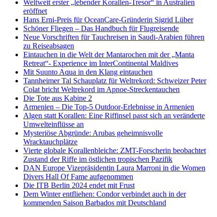
Weltweit erster „lebender Korallen-Tresor“ in Australien
eröffnet
Hans Erni-Preis für OceanCare-Gründerin Sigrid Lüber
Schöner Fliegen – Das Handbuch für Flugreisende
Neue Vorschriften für Tauchreisen in Saudi-Arabien führen
zu Reiseabsagen
Eintauchen in die Welt der Mantarochen mit der „Manta
Retreat“- Experience im InterContinental Maldives
Mit Suunto Aqua in den Klang eintauchen
Tannheimer Tal Schauplatz für Weltrekord: Schweizer Peter
Colat bricht Weltrekord im Apnoe-Streckentauchen
Die Tote aus Kabine 2
Armenien – Die Top-5 Outdoor-Erlebnisse in Armenien
Algen statt Korallen: Eine Riffinsel passt sich an veränderte
Umwelteinflüsse an
Mysteriöse Abgründe: Arubas geheimnisvolle
Wracktauchplätze
Vierte globale Korallenbleiche: ZMT-Forscherin beobachtet
Zustand der Riffe im östlichen tropischen Pazifik
DAN Europe Vizepräsidentin Laura Marroni in die Women
Divers Hall Of Fame aufgenommen
Die ITB Berlin 2024 endet mit Frust
Dem Winter entfliehen: Condor verbindet auch in der
kommenden Saison Barbados mit Deutschland