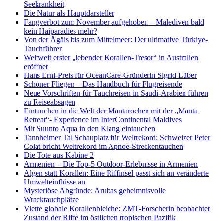
Seekrankheit
Die Natur als Hauptdarsteller
Fangverbot zum November aufgehoben – Malediven bald
kein Haiparadies mehr?
Von der Ägäis bis zum Mittelmeer: Der ultimative Türkiye-
Tauchführer
Weltweit erster „lebender Korallen-Tresor“ in Australien
eröffnet
Hans Erni-Preis für OceanCare-Gründerin Sigrid Lüber
Schöner Fliegen – Das Handbuch für Flugreisende
Neue Vorschriften für Tauchreisen in Saudi-Arabien führen
zu Reiseabsagen
Eintauchen in die Welt der Mantarochen mit der „Manta
Retreat“- Experience im InterContinental Maldives
Mit Suunto Aqua in den Klang eintauchen
Tannheimer Tal Schauplatz für Weltrekord: Schweizer Peter
Colat bricht Weltrekord im Apnoe-Streckentauchen
Die Tote aus Kabine 2
Armenien – Die Top-5 Outdoor-Erlebnisse in Armenien
Algen statt Korallen: Eine Riffinsel passt sich an veränderte
Umwelteinflüsse an
Mysteriöse Abgründe: Arubas geheimnisvolle
Wracktauchplätze
Vierte globale Korallenbleiche: ZMT-Forscherin beobachtet
Zustand der Riffe im östlichen tropischen Pazifik