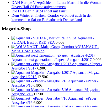
DAN Europe Vizepräsidentin Laura Marroni in die Women
Divers Hall Of Fame aufgenommen
Die ITB Berlin 2024 endet mit Frust
Dem Winter entfliehen: Condor verbindet auch in der
kommenden Saison Barbados mit Deutschland
Magazin-Shop
Aquanaut -
SUDAN, Best of RED SEA
0.00
€
AQUANAUT -
Malta, Gozo, Comino
Aquanaut-next generation - ePaper - Ausgabe 4/2017
0.00
€
Aquanaut - ePaper -
Ausgabe 1/2017
6.90
€
Aquanaut Magazin -
Ausgabe 1/2017
12.50
€
Aquanaut - ePaper -
Ausgabe 5/16
6.90
€
Aquanaut Magazin -
Ausgabe 5/16
12.50
€
Aquanaut - ePaper -
Ausgabe 4/16
6.90
€
Aquanaut Magazin -