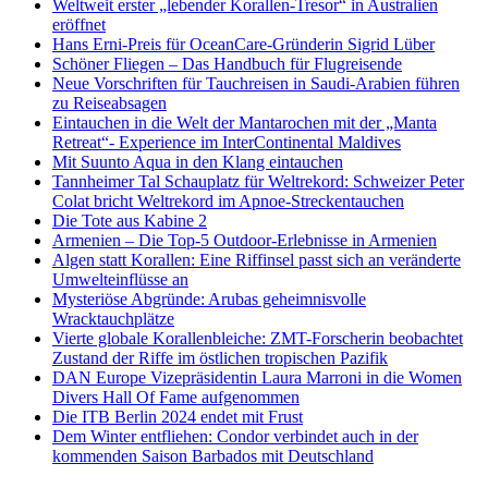
Weltweit erster „lebender Korallen-Tresor“ in Australien
eröffnet
Hans Erni-Preis für OceanCare-Gründerin Sigrid Lüber
Schöner Fliegen – Das Handbuch für Flugreisende
Neue Vorschriften für Tauchreisen in Saudi-Arabien führen
zu Reiseabsagen
Eintauchen in die Welt der Mantarochen mit der „Manta
Retreat“- Experience im InterContinental Maldives
Mit Suunto Aqua in den Klang eintauchen
Tannheimer Tal Schauplatz für Weltrekord: Schweizer Peter
Colat bricht Weltrekord im Apnoe-Streckentauchen
Die Tote aus Kabine 2
Armenien – Die Top-5 Outdoor-Erlebnisse in Armenien
Algen statt Korallen: Eine Riffinsel passt sich an veränderte
Umwelteinflüsse an
Mysteriöse Abgründe: Arubas geheimnisvolle
Wracktauchplätze
Vierte globale Korallenbleiche: ZMT-Forscherin beobachtet
Zustand der Riffe im östlichen tropischen Pazifik
DAN Europe Vizepräsidentin Laura Marroni in die Women
Divers Hall Of Fame aufgenommen
Die ITB Berlin 2024 endet mit Frust
Dem Winter entfliehen: Condor verbindet auch in der
kommenden Saison Barbados mit Deutschland