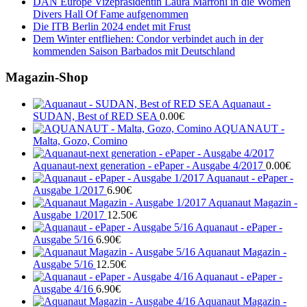
DAN Europe Vizepräsidentin Laura Marroni in die Women
Divers Hall Of Fame aufgenommen
Die ITB Berlin 2024 endet mit Frust
Dem Winter entfliehen: Condor verbindet auch in der
kommenden Saison Barbados mit Deutschland
Magazin-Shop
Aquanaut -
SUDAN, Best of RED SEA
0.00
€
AQUANAUT -
Malta, Gozo, Comino
Aquanaut-next generation - ePaper - Ausgabe 4/2017
0.00
€
Aquanaut - ePaper -
Ausgabe 1/2017
6.90
€
Aquanaut Magazin -
Ausgabe 1/2017
12.50
€
Aquanaut - ePaper -
Ausgabe 5/16
6.90
€
Aquanaut Magazin -
Ausgabe 5/16
12.50
€
Aquanaut - ePaper -
Ausgabe 4/16
6.90
€
Aquanaut Magazin -