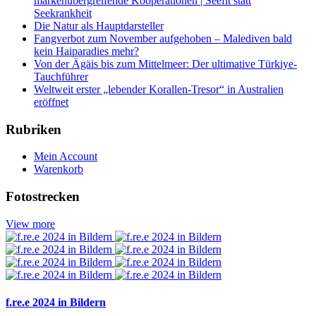
markenübergreifende Kooperationen | Seefit statt
Seekrankheit
Die Natur als Hauptdarsteller
Fangverbot zum November aufgehoben – Malediven bald
kein Haiparadies mehr?
Von der Ägäis bis zum Mittelmeer: Der ultimative Türkiye-
Tauchführer
Weltweit erster „lebender Korallen-Tresor“ in Australien
eröffnet
Rubriken
Mein Account
Warenkorb
Fotostrecken
View more
f.re.e 2024 in Bildern