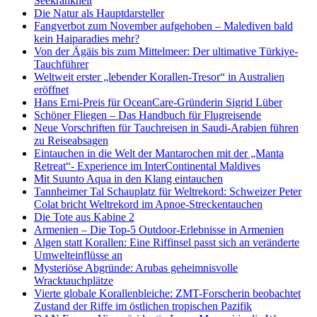
Seekrankheit
Die Natur als Hauptdarsteller
Fangverbot zum November aufgehoben – Malediven bald
kein Haiparadies mehr?
Von der Ägäis bis zum Mittelmeer: Der ultimative Türkiye-
Tauchführer
Weltweit erster „lebender Korallen-Tresor“ in Australien
eröffnet
Hans Erni-Preis für OceanCare-Gründerin Sigrid Lüber
Schöner Fliegen – Das Handbuch für Flugreisende
Neue Vorschriften für Tauchreisen in Saudi-Arabien führen
zu Reiseabsagen
Eintauchen in die Welt der Mantarochen mit der „Manta
Retreat“- Experience im InterContinental Maldives
Mit Suunto Aqua in den Klang eintauchen
Tannheimer Tal Schauplatz für Weltrekord: Schweizer Peter
Colat bricht Weltrekord im Apnoe-Streckentauchen
Die Tote aus Kabine 2
Armenien – Die Top-5 Outdoor-Erlebnisse in Armenien
Algen statt Korallen: Eine Riffinsel passt sich an veränderte
Umwelteinflüsse an
Mysteriöse Abgründe: Arubas geheimnisvolle
Wracktauchplätze
Vierte globale Korallenbleiche: ZMT-Forscherin beobachtet
Zustand der Riffe im östlichen tropischen Pazifik