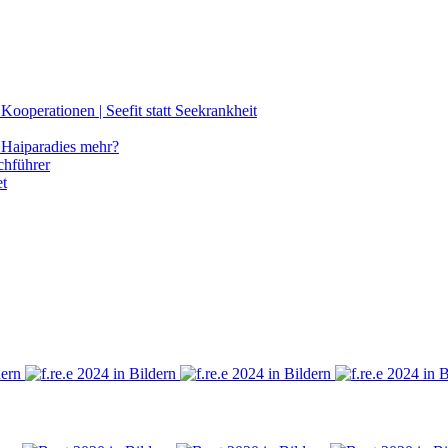
ooperationen | Seefit statt Seekrankheit
Haiparadies mehr?
chführer
et