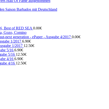
vers Hall Of Fame aufgenommen
den Saison Barbados mit Deutschland
N, Best of RED SEA
0.00
€
, Gozo, Comino
ut-next generation - ePaper - Ausgabe 4/2017
0.00
€
usgabe 1/2017
6.90
€
usgabe 1/2017
12.50
€
gabe 5/16
6.90
€
gabe 5/16
12.50
€
gabe 4/16
6.90
€
gabe 4/16
12.50
€