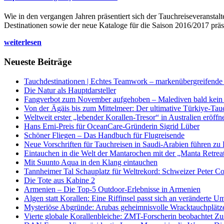
Wie in den vergangen Jahren präsentiert sich der Tauchreiseveransta
Destinationen sowie der neue Kataloge für die Saison 2016/2017 präse
weiterlesen
Neueste Beiträge
Tauchdestinationen | Echtes Teamwork – markenübergreifende K
Die Natur als Hauptdarsteller
Fangverbot zum November aufgehoben – Malediven bald kein 
Von der Ägäis bis zum Mittelmeer: Der ultimative Türkiye-Tau
Weltweit erster „lebender Korallen-Tresor“ in Australien eröffn
Hans Erni-Preis für OceanCare-Gründerin Sigrid Lüber
Schöner Fliegen – Das Handbuch für Flugreisende
Neue Vorschriften für Tauchreisen in Saudi-Arabien führen zu
Eintauchen in die Welt der Mantarochen mit der „Manta Retrea
Mit Suunto Aqua in den Klang eintauchen
Tannheimer Tal Schauplatz für Weltrekord: Schweizer Peter Co
Die Tote aus Kabine 2
Armenien – Die Top-5 Outdoor-Erlebnisse in Armenien
Algen statt Korallen: Eine Riffinsel passt sich an veränderte U
Mysteriöse Abgründe: Arubas geheimnisvolle Wracktauchplätz
Vierte globale Korallenbleiche: ZMT-Forscherin beobachtet Zust