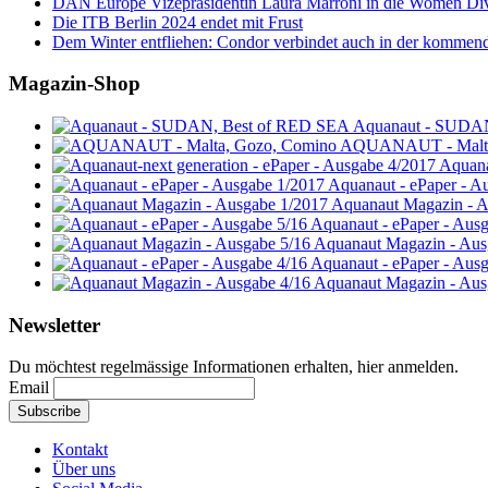
DAN Europe Vizepräsidentin Laura Marroni in die Women Di
Die ITB Berlin 2024 endet mit Frust
Dem Winter entfliehen: Condor verbindet auch in der kommen
Magazin-Shop
Aquanaut - SUDA
AQUANAUT - Malta
Aquana
Aquanaut - ePaper - A
Aquanaut Magazin - A
Aquanaut - ePaper - Aus
Aquanaut Magazin - Aus
Aquanaut - ePaper - Aus
Aquanaut Magazin - Aus
Newsletter
Du möchtest regelmässige Informationen erhalten, hier anmelden.
Email
Kontakt
Über uns