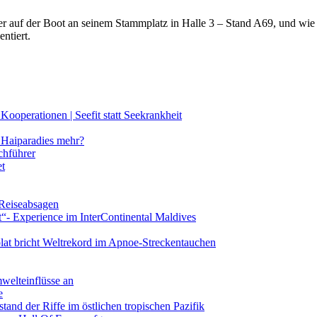
lter auf der Boot an seinem Stammplatz in Halle 3 – Stand A69, und wi
ntiert.
ooperationen | Seefit statt Seekrankheit
Haiparadies mehr?
chführer
et
 Reiseabsagen
t“- Experience im InterContinental Maldives
lat bricht Weltrekord im Apnoe-Streckentauchen
mwelteinflüsse an
e
and der Riffe im östlichen tropischen Pazifik