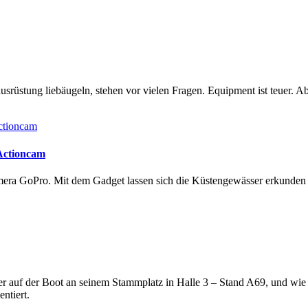
rüstung liebäugeln, stehen vor vielen Fragen. Equipment ist teuer. Ab
 Actioncam
amera GoPro. Mit dem Gadget lassen sich die Küstengewässer erkunde
lter auf der Boot an seinem Stammplatz in Halle 3 – Stand A69, und wi
ntiert.