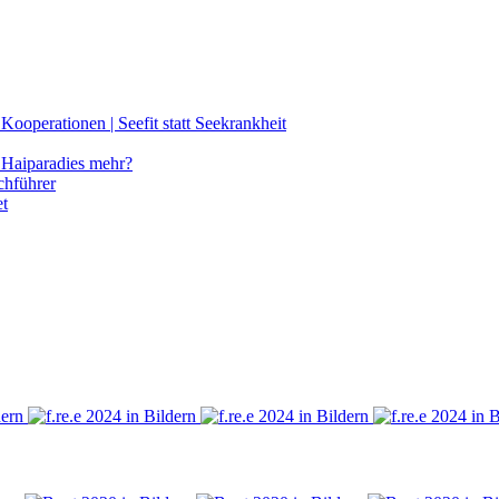
ooperationen | Seefit statt Seekrankheit
Haiparadies mehr?
chführer
et