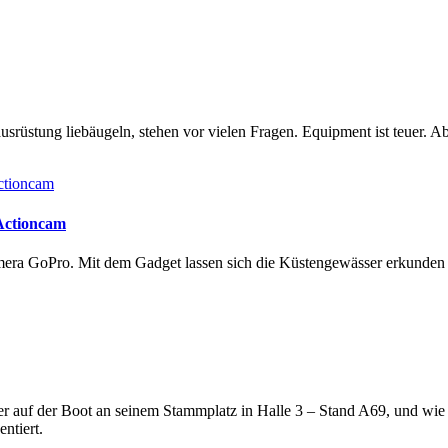
rüstung liebäugeln, stehen vor vielen Fragen. Equipment ist teuer. Ab
 Actioncam
amera GoPro. Mit dem Gadget lassen sich die Küstengewässer erkunde
lter auf der Boot an seinem Stammplatz in Halle 3 – Stand A69, und wi
ntiert.