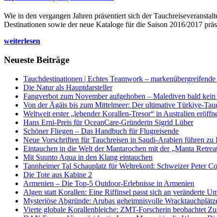
Wie in den vergangen Jahren präsentiert sich der Tauchreiseveransta
Destinationen sowie der neue Kataloge für die Saison 2016/2017 präse
weiterlesen
Neueste Beiträge
Tauchdestinationen | Echtes Teamwork – markenübergreifende K
Die Natur als Hauptdarsteller
Fangverbot zum November aufgehoben – Malediven bald kein 
Von der Ägäis bis zum Mittelmeer: Der ultimative Türkiye-Tau
Weltweit erster „lebender Korallen-Tresor“ in Australien eröffn
Hans Erni-Preis für OceanCare-Gründerin Sigrid Lüber
Schöner Fliegen – Das Handbuch für Flugreisende
Neue Vorschriften für Tauchreisen in Saudi-Arabien führen zu
Eintauchen in die Welt der Mantarochen mit der „Manta Retrea
Mit Suunto Aqua in den Klang eintauchen
Tannheimer Tal Schauplatz für Weltrekord: Schweizer Peter Co
Die Tote aus Kabine 2
Armenien – Die Top-5 Outdoor-Erlebnisse in Armenien
Algen statt Korallen: Eine Riffinsel passt sich an veränderte U
Mysteriöse Abgründe: Arubas geheimnisvolle Wracktauchplätz
Vierte globale Korallenbleiche: ZMT-Forscherin beobachtet Zust