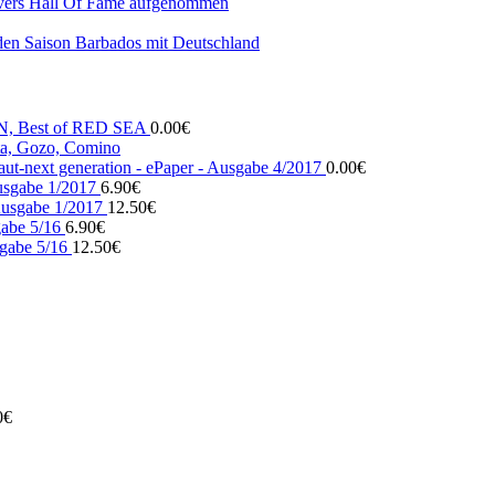
vers Hall Of Fame aufgenommen
den Saison Barbados mit Deutschland
N, Best of RED SEA
0.00
€
, Gozo, Comino
ut-next generation - ePaper - Ausgabe 4/2017
0.00
€
usgabe 1/2017
6.90
€
usgabe 1/2017
12.50
€
gabe 5/16
6.90
€
gabe 5/16
12.50
€
0
€