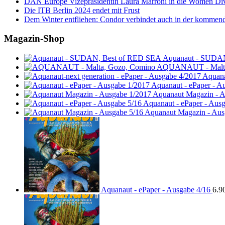
DAN Europe Vizepräsidentin Laura Marroni in die Women Di
Die ITB Berlin 2024 endet mit Frust
Dem Winter entfliehen: Condor verbindet auch in der kommen
Magazin-Shop
Aquanaut - SUDA
AQUANAUT - Malta
Aquana
Aquanaut - ePaper - A
Aquanaut Magazin - A
Aquanaut - ePaper - Aus
Aquanaut Magazin - Aus
Aquanaut - ePaper - Ausgabe 4/16
6.9