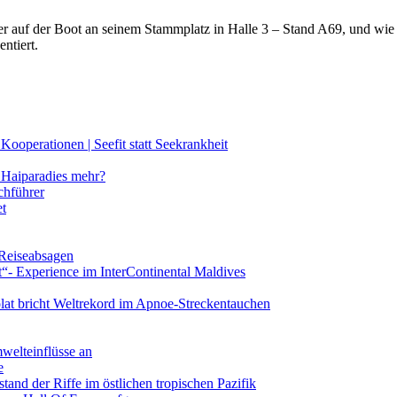
lter auf der Boot an seinem Stammplatz in Halle 3 – Stand A69, und wi
ntiert.
ooperationen | Seefit statt Seekrankheit
Haiparadies mehr?
chführer
et
 Reiseabsagen
t“- Experience im InterContinental Maldives
lat bricht Weltrekord im Apnoe-Streckentauchen
mwelteinflüsse an
e
and der Riffe im östlichen tropischen Pazifik