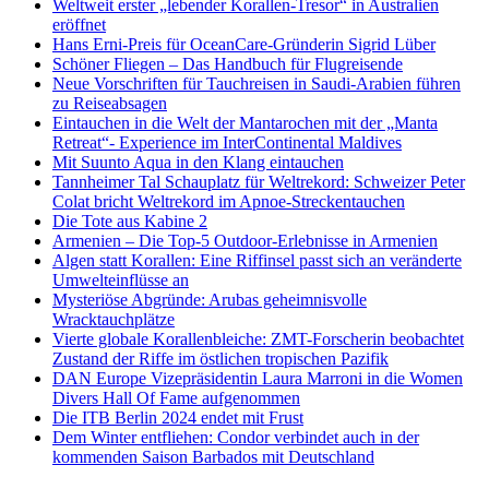
Weltweit erster „lebender Korallen-Tresor“ in Australien
eröffnet
Hans Erni-Preis für OceanCare-Gründerin Sigrid Lüber
Schöner Fliegen – Das Handbuch für Flugreisende
Neue Vorschriften für Tauchreisen in Saudi-Arabien führen
zu Reiseabsagen
Eintauchen in die Welt der Mantarochen mit der „Manta
Retreat“- Experience im InterContinental Maldives
Mit Suunto Aqua in den Klang eintauchen
Tannheimer Tal Schauplatz für Weltrekord: Schweizer Peter
Colat bricht Weltrekord im Apnoe-Streckentauchen
Die Tote aus Kabine 2
Armenien – Die Top-5 Outdoor-Erlebnisse in Armenien
Algen statt Korallen: Eine Riffinsel passt sich an veränderte
Umwelteinflüsse an
Mysteriöse Abgründe: Arubas geheimnisvolle
Wracktauchplätze
Vierte globale Korallenbleiche: ZMT-Forscherin beobachtet
Zustand der Riffe im östlichen tropischen Pazifik
DAN Europe Vizepräsidentin Laura Marroni in die Women
Divers Hall Of Fame aufgenommen
Die ITB Berlin 2024 endet mit Frust
Dem Winter entfliehen: Condor verbindet auch in der
kommenden Saison Barbados mit Deutschland