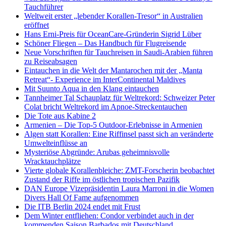
Tauchführer
Weltweit erster „lebender Korallen-Tresor“ in Australien
eröffnet
Hans Erni-Preis für OceanCare-Gründerin Sigrid Lüber
Schöner Fliegen – Das Handbuch für Flugreisende
Neue Vorschriften für Tauchreisen in Saudi-Arabien führen
zu Reiseabsagen
Eintauchen in die Welt der Mantarochen mit der „Manta
Retreat“- Experience im InterContinental Maldives
Mit Suunto Aqua in den Klang eintauchen
Tannheimer Tal Schauplatz für Weltrekord: Schweizer Peter
Colat bricht Weltrekord im Apnoe-Streckentauchen
Die Tote aus Kabine 2
Armenien – Die Top-5 Outdoor-Erlebnisse in Armenien
Algen statt Korallen: Eine Riffinsel passt sich an veränderte
Umwelteinflüsse an
Mysteriöse Abgründe: Arubas geheimnisvolle
Wracktauchplätze
Vierte globale Korallenbleiche: ZMT-Forscherin beobachtet
Zustand der Riffe im östlichen tropischen Pazifik
DAN Europe Vizepräsidentin Laura Marroni in die Women
Divers Hall Of Fame aufgenommen
Die ITB Berlin 2024 endet mit Frust
Dem Winter entfliehen: Condor verbindet auch in der
kommenden Saison Barbados mit Deutschland