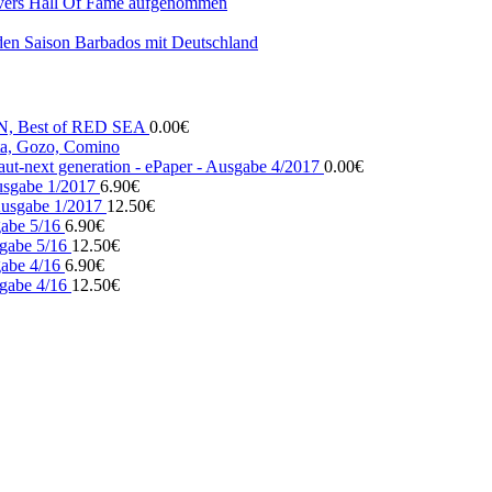
vers Hall Of Fame aufgenommen
den Saison Barbados mit Deutschland
N, Best of RED SEA
0.00
€
, Gozo, Comino
ut-next generation - ePaper - Ausgabe 4/2017
0.00
€
usgabe 1/2017
6.90
€
usgabe 1/2017
12.50
€
gabe 5/16
6.90
€
gabe 5/16
12.50
€
gabe 4/16
6.90
€
gabe 4/16
12.50
€