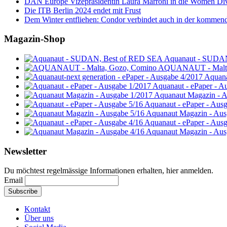
DAN Europe Vizepräsidentin Laura Marroni in die Women Di
Die ITB Berlin 2024 endet mit Frust
Dem Winter entfliehen: Condor verbindet auch in der kommen
Magazin-Shop
Aquanaut - SUDA
AQUANAUT - Malta
Aquana
Aquanaut - ePaper - A
Aquanaut Magazin - A
Aquanaut - ePaper - Aus
Aquanaut Magazin - Aus
Aquanaut - ePaper - Aus
Aquanaut Magazin - Aus
Newsletter
Du möchtest regelmässige Informationen erhalten, hier anmelden.
Email
Kontakt
Über uns