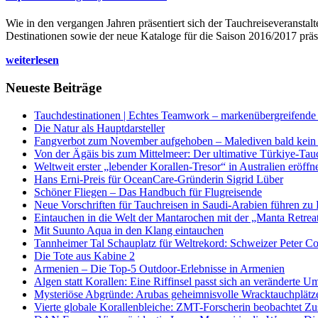
Wie in den vergangen Jahren präsentiert sich der Tauchreiseveransta
Destinationen sowie der neue Kataloge für die Saison 2016/2017 präse
weiterlesen
Neueste Beiträge
Tauchdestinationen | Echtes Teamwork – markenübergreifende K
Die Natur als Hauptdarsteller
Fangverbot zum November aufgehoben – Malediven bald kein 
Von der Ägäis bis zum Mittelmeer: Der ultimative Türkiye-Tau
Weltweit erster „lebender Korallen-Tresor“ in Australien eröffn
Hans Erni-Preis für OceanCare-Gründerin Sigrid Lüber
Schöner Fliegen – Das Handbuch für Flugreisende
Neue Vorschriften für Tauchreisen in Saudi-Arabien führen zu
Eintauchen in die Welt der Mantarochen mit der „Manta Retrea
Mit Suunto Aqua in den Klang eintauchen
Tannheimer Tal Schauplatz für Weltrekord: Schweizer Peter Co
Die Tote aus Kabine 2
Armenien – Die Top-5 Outdoor-Erlebnisse in Armenien
Algen statt Korallen: Eine Riffinsel passt sich an veränderte U
Mysteriöse Abgründe: Arubas geheimnisvolle Wracktauchplätz
Vierte globale Korallenbleiche: ZMT-Forscherin beobachtet Zust