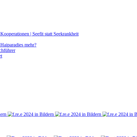
ooperationen | Seefit statt Seekrankheit
Haiparadies mehr?
chführer
et