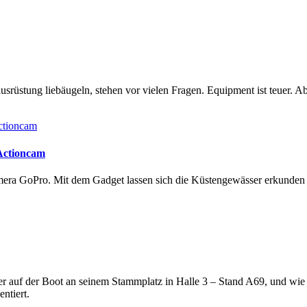
rüstung liebäugeln, stehen vor vielen Fragen. Equipment ist teuer. Ab
 Actioncam
amera GoPro. Mit dem Gadget lassen sich die Küstengewässer erkunde
lter auf der Boot an seinem Stammplatz in Halle 3 – Stand A69, und wi
ntiert.