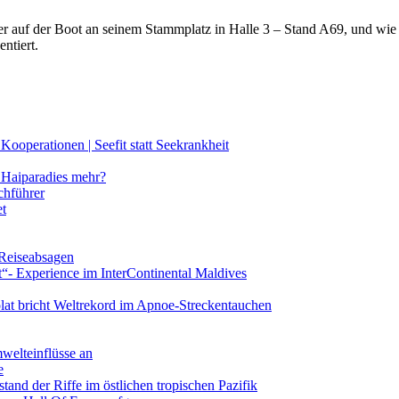
lter auf der Boot an seinem Stammplatz in Halle 3 – Stand A69, und wi
ntiert.
ooperationen | Seefit statt Seekrankheit
Haiparadies mehr?
chführer
et
 Reiseabsagen
t“- Experience im InterContinental Maldives
lat bricht Weltrekord im Apnoe-Streckentauchen
mwelteinflüsse an
e
and der Riffe im östlichen tropischen Pazifik