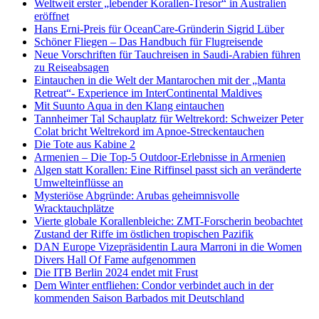
Weltweit erster „lebender Korallen-Tresor“ in Australien
eröffnet
Hans Erni-Preis für OceanCare-Gründerin Sigrid Lüber
Schöner Fliegen – Das Handbuch für Flugreisende
Neue Vorschriften für Tauchreisen in Saudi-Arabien führen
zu Reiseabsagen
Eintauchen in die Welt der Mantarochen mit der „Manta
Retreat“- Experience im InterContinental Maldives
Mit Suunto Aqua in den Klang eintauchen
Tannheimer Tal Schauplatz für Weltrekord: Schweizer Peter
Colat bricht Weltrekord im Apnoe-Streckentauchen
Die Tote aus Kabine 2
Armenien – Die Top-5 Outdoor-Erlebnisse in Armenien
Algen statt Korallen: Eine Riffinsel passt sich an veränderte
Umwelteinflüsse an
Mysteriöse Abgründe: Arubas geheimnisvolle
Wracktauchplätze
Vierte globale Korallenbleiche: ZMT-Forscherin beobachtet
Zustand der Riffe im östlichen tropischen Pazifik
DAN Europe Vizepräsidentin Laura Marroni in die Women
Divers Hall Of Fame aufgenommen
Die ITB Berlin 2024 endet mit Frust
Dem Winter entfliehen: Condor verbindet auch in der
kommenden Saison Barbados mit Deutschland