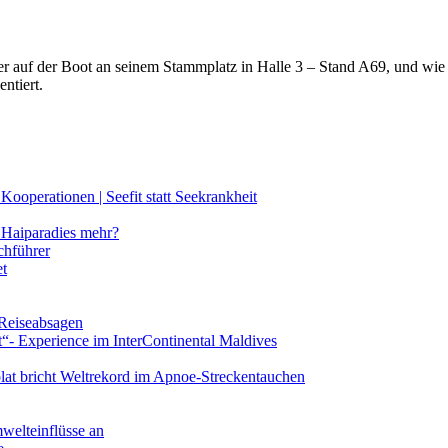
lter auf der Boot an seinem Stammplatz in Halle 3 – Stand A69, und wi
ntiert.
ooperationen | Seefit statt Seekrankheit
Haiparadies mehr?
chführer
et
 Reiseabsagen
t“- Experience im InterContinental Maldives
lat bricht Weltrekord im Apnoe-Streckentauchen
mwelteinflüsse an