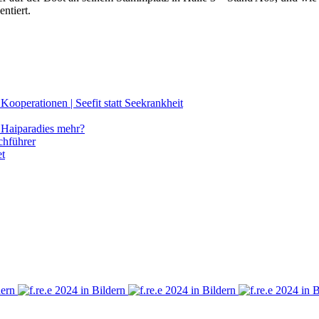
ntiert.
ooperationen | Seefit statt Seekrankheit
Haiparadies mehr?
chführer
et