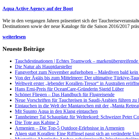
Aqua Active Agency auf der Boot
Wie in den vergangen Jahren präsentiert sich der Tauchreiseveransta
Destinationen sowie der neue Kataloge für die Saison 2016/2017 präse
weiterlesen
Neueste Beiträge
Tauchdestinationen | Echtes Teamwork – markenübergreifende K
Die Natur als Hauptdarsteller
Fangverbot zum November aufgehoben – Malediven bald kein 
Von der Ägäis bis zum Mittelmeer: Der ultimative Türkiye-Tau
Weltweit erster „lebender Korallen-Tresor“ in Australien eröffn
Hans Erni-Preis für OceanCare-Gründerin Sigrid Lüber
Schöner Fliegen – Das Handbuch für Flugreisende
Neue Vorschriften für Tauchreisen in Saudi-Arabien führen zu
Eintauchen in die Welt der Mantarochen mit der „Manta Retrea
Mit Suunto Aqua in den Klang eintauchen
Tannheimer Tal Schauplatz für Weltrekord: Schweizer Peter Co
Die Tote aus Kabine 2
Armenien – Die Top-5 Outdoor-Erlebnisse in Armenien
Algen statt Korallen: Eine Riffinsel passt sich an veränderte U