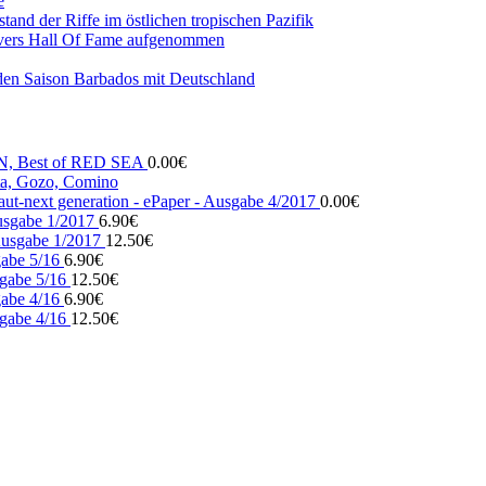
e
and der Riffe im östlichen tropischen Pazifik
vers Hall Of Fame aufgenommen
den Saison Barbados mit Deutschland
N, Best of RED SEA
0.00
€
, Gozo, Comino
ut-next generation - ePaper - Ausgabe 4/2017
0.00
€
usgabe 1/2017
6.90
€
usgabe 1/2017
12.50
€
gabe 5/16
6.90
€
gabe 5/16
12.50
€
gabe 4/16
6.90
€
gabe 4/16
12.50
€