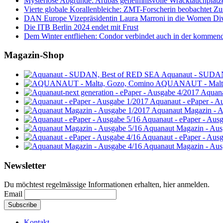
Mysteriöse Abgründe: Arubas geheimnisvolle Wracktauchplätz
Vierte globale Korallenbleiche: ZMT-Forscherin beobachtet Zust
DAN Europe Vizepräsidentin Laura Marroni in die Women Di
Die ITB Berlin 2024 endet mit Frust
Dem Winter entfliehen: Condor verbindet auch in der kommen
Magazin-Shop
Aquanaut - SUDA
AQUANAUT - Malta
Aquana
Aquanaut - ePaper - A
Aquanaut Magazin - A
Aquanaut - ePaper - Aus
Aquanaut Magazin - Aus
Aquanaut - ePaper - Aus
Aquanaut Magazin - Aus
Newsletter
Du möchtest regelmässige Informationen erhalten, hier anmelden.
Email
Kontakt