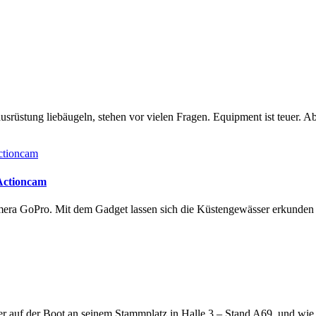
rüstung liebäugeln, stehen vor vielen Fragen. Equipment ist teuer. Ab
 Actioncam
amera GoPro. Mit dem Gadget lassen sich die Küstengewässer erkunde
lter auf der Boot an seinem Stammplatz in Halle 3 – Stand A69, und wi