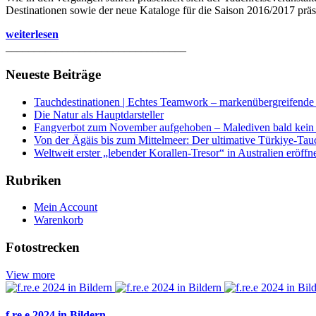
Destinationen sowie der neue Kataloge für die Saison 2016/2017 präse
weiterlesen
________________________________
Neueste Beiträge
Tauchdestinationen | Echtes Teamwork – markenübergreifende K
Die Natur als Hauptdarsteller
Fangverbot zum November aufgehoben – Malediven bald kein 
Von der Ägäis bis zum Mittelmeer: Der ultimative Türkiye-Tau
Weltweit erster „lebender Korallen-Tresor“ in Australien eröffn
Rubriken
Mein Account
Warenkorb
Fotostrecken
View more
f.re.e 2024 in Bildern