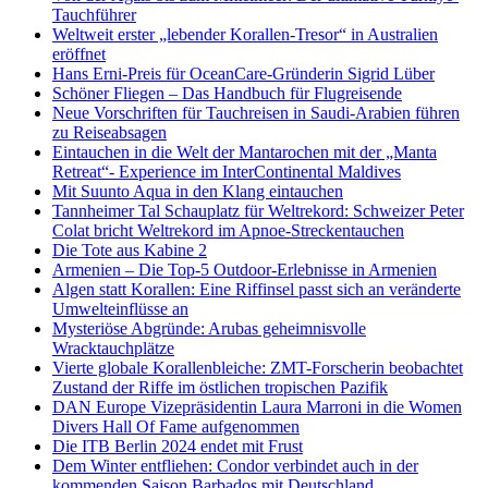
Tauchführer
Weltweit erster „lebender Korallen-Tresor“ in Australien
eröffnet
Hans Erni-Preis für OceanCare-Gründerin Sigrid Lüber
Schöner Fliegen – Das Handbuch für Flugreisende
Neue Vorschriften für Tauchreisen in Saudi-Arabien führen
zu Reiseabsagen
Eintauchen in die Welt der Mantarochen mit der „Manta
Retreat“- Experience im InterContinental Maldives
Mit Suunto Aqua in den Klang eintauchen
Tannheimer Tal Schauplatz für Weltrekord: Schweizer Peter
Colat bricht Weltrekord im Apnoe-Streckentauchen
Die Tote aus Kabine 2
Armenien – Die Top-5 Outdoor-Erlebnisse in Armenien
Algen statt Korallen: Eine Riffinsel passt sich an veränderte
Umwelteinflüsse an
Mysteriöse Abgründe: Arubas geheimnisvolle
Wracktauchplätze
Vierte globale Korallenbleiche: ZMT-Forscherin beobachtet
Zustand der Riffe im östlichen tropischen Pazifik
DAN Europe Vizepräsidentin Laura Marroni in die Women
Divers Hall Of Fame aufgenommen
Die ITB Berlin 2024 endet mit Frust
Dem Winter entfliehen: Condor verbindet auch in der
kommenden Saison Barbados mit Deutschland